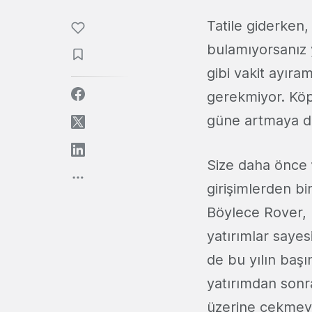
Tatile giderken,
bulamıyorsanız 
gibi vakit ayır
gerekmiyor. Köp
güne artmaya d
Size daha önce
girişimlerden bi
Böylece Rover, 
yatırımlar sayes
de bu yılın baş
yatırımdan sonra
üzerine çekmeyi