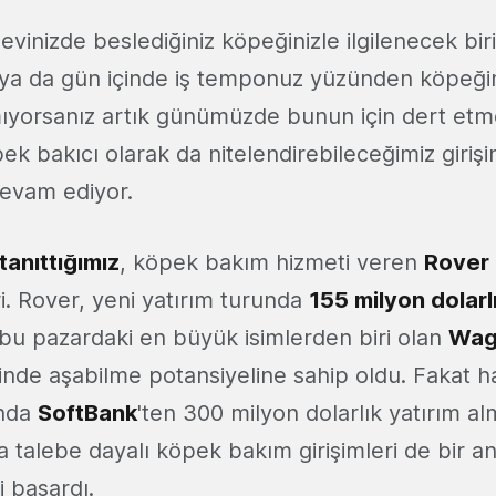
 evinizde beslediğiniz köpeğinizle ilgilenecek biri
ya da gün içinde iş temponuz yüzünden köpeğini
amıyorsanız artık günümüzde bunun için dert etm
ek bakıcı olarak da nitelendirebileceğimiz giriş
evam ediyor.
tanıttığımız
, köpek bakım hizmeti veren
Rover
ri. Rover, yeni yatırım turunda
155 milyon dolarl
bu pazardaki en büyük isimlerden biri olan
Wa
inde aşabilme potansiyeline sahip oldu. Fakat h
ında
SoftBank
'ten 300 milyon dolarlık yatırım alm
 talebe dayalı köpek bakım girişimleri de bir an
 başardı.