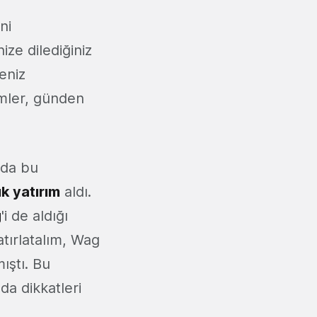
ni
ze dilediğiniz
eniz
imler, günden
da bu
ık yatırım
aldı.
g
'i de aldığı
atırlatalım, Wag
ıştı. Bu
da dikkatleri