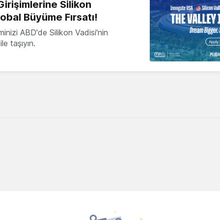
irişimlerine Silikon
lobal Büyüme Fırsatı!
minizi ABD'de Silikon Vadisi'nin
le taşıyın.