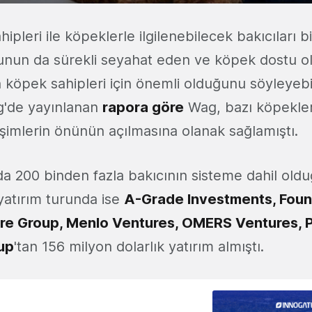
ipleri ile köpeklerle ilgilenebilecek bakıcıları 
unun da sürekli seyahat eden ve köpek dostu 
n köpek sahipleri için önemli olduğunu söyleyebil
'de yayınlanan
rapora göre
Wag, bazı köpekler
işimlerin önünün açılmasına olanak sağlamıştı.
a 200 binden fazla bakıcının sisteme dahil old
atırım turunda ise
A-Grade Investments, Foun
re Group, Menlo Ventures, OMERS Ventures, 
up
'tan 156 milyon dolarlık yatırım almıştı.