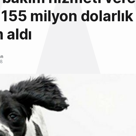
 155 milyon dolarlık
 aldı
an
18