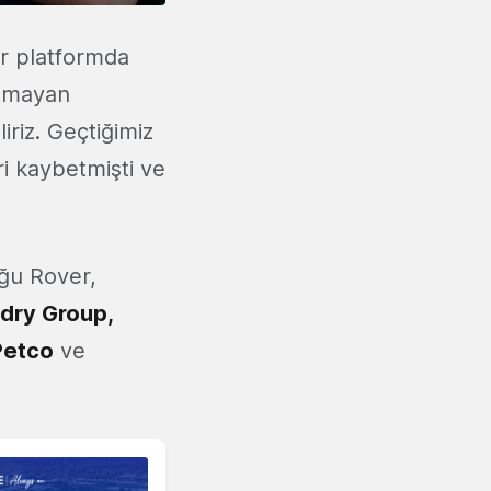
bir platformda
olmayan
iriz. Geçtiğimiz
i kaybetmişti ve
uğu Rover,
dry Group,
Petco
ve