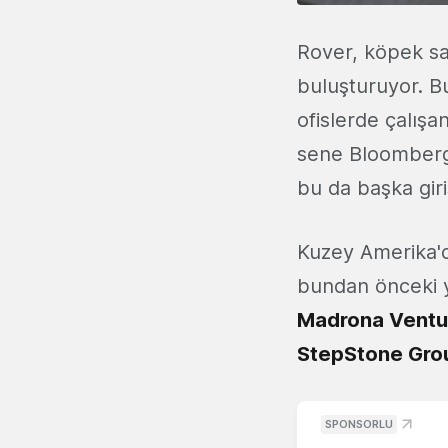
Rover, köpek sah
buluşturuyor. B
ofislerde çalışa
sene Bloomberg
bu da başka gir
Kuzey Amerika'd
bundan önceki y
Madrona Ventu
StepStone Gro
SPONSORLU