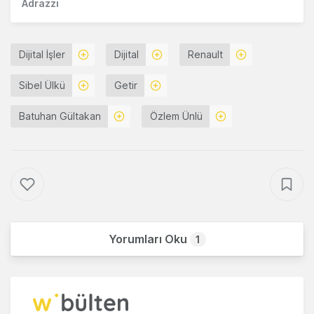
Adrazzi
Dijital İşler
Dijital
Renault
Sibel Ülkü
Getir
Batuhan Gültakan
Özlem Ünlü
Yorumları Oku
1