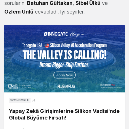
sorularını
Batuhan Gültakan
,
Sibel Ülkü
ve
Özlem Ünlü
cevapladı. İyi seyirler.
SPONSORLU
Yapay Zekâ Girişimlerine Silikon Vadisi'nde
Global Büyüme Fırsatı!