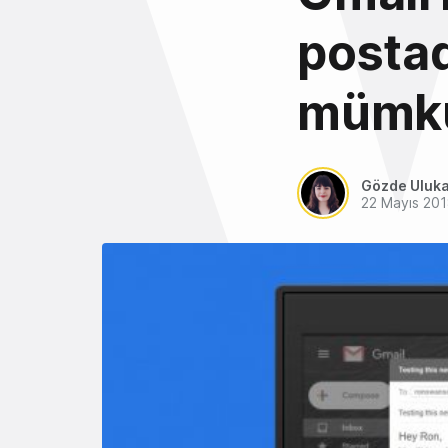
postad
mümkü
Gözde Uluk
22 Mayıs 20