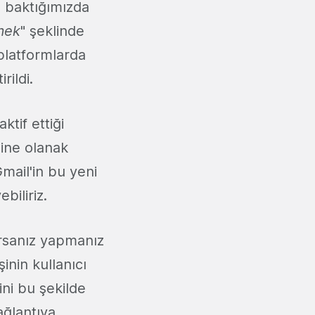
na baktığımızda
mek
" şeklinde
platformlarda
rildi.
aktif ettiği
sine olanak
Gmail'in bu yeni
biliriz.
orsanız yapmanız
inin kullanıcı
sini bu şekilde
ağlantıya