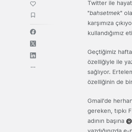
Twitter ile haya
"
bahsetmek
" ol
karşımıza çıkıyo
kullandığımız et
Geçtiğimiz haft
özelliğiyle ile 
sağlıyor. Ertelem
özelliğinin de bi
Gmail'de herhan
gereken, tıpkı F
adının başına
yazdığınızda e-p