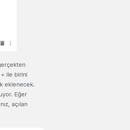
 gerçekten
e
+
ile birini
rak eklenecek.
nuyor. Eğer
nız, açılan