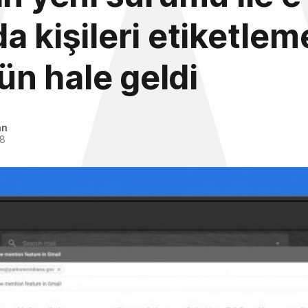
a kişileri etiketlem
n hale geldi
an
18