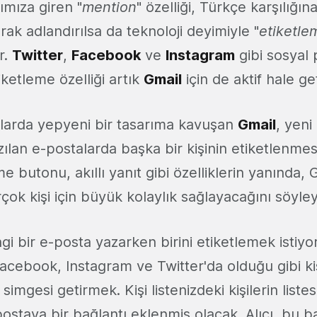
tımıza giren "
mention
" özelliği, Türkçe karşılığı
arak adlandırılsa da teknoloji deyimiyle "
etiketle
r.
Twitter
,
Facebook
ve
Instagram
gibi sosyal 
iketleme özelliği artık
Gmail
için de aktif hale geti
alarda yepyeni bir tasarıma kavuşan
Gmail
, yeni 
yazılan e-postalarda başka bir kişinin etiketlenme
e butonu, akıllı yanıt gibi özelliklerin yanında, 
rçok kişi için büyük kolaylık sağlayacağını söyleye
gi bir e-posta yazarken birini etiketlemek istiy
acebook, Instagram ve Twitter'da olduğu gibi kiş
@
simgesi getirmek. Kişi listenizdeki kişilerin liste
ostaya bir bağlantı eklenmiş olacak. Alıcı, bu b