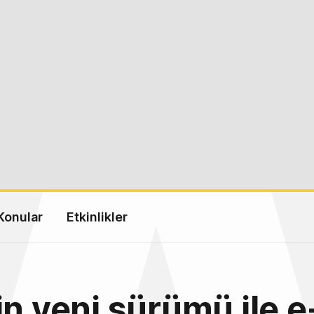
Konular
Etkinlikler
in yeni sürümü ile e