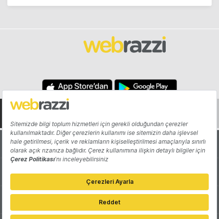
Hakkında
Yazarlar
Katkıda Bulun
Reklam
Girişiminizi Tanıtın
İletişim