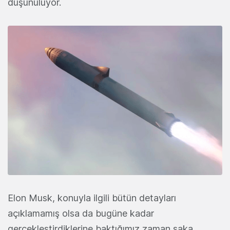
düşünülüyor.
Elon Musk, konuyla ilgili bütün detayları
açıklamamış olsa da bugüne kadar
gerçekleştirdiklerine baktığımız zaman şaka