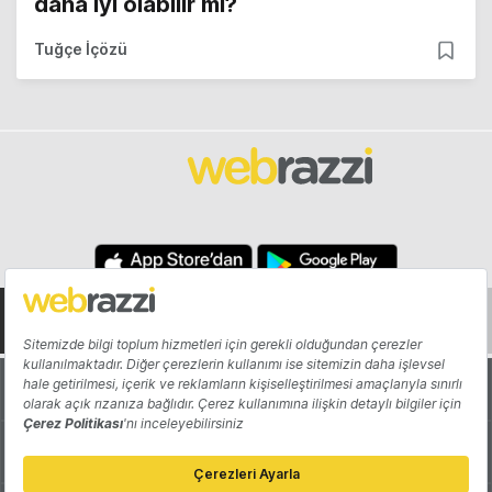
daha iyi olabilir mi?
Tuğçe İçözü
Hakkında
Yazarlar
Katkıda Bulun
Reklam