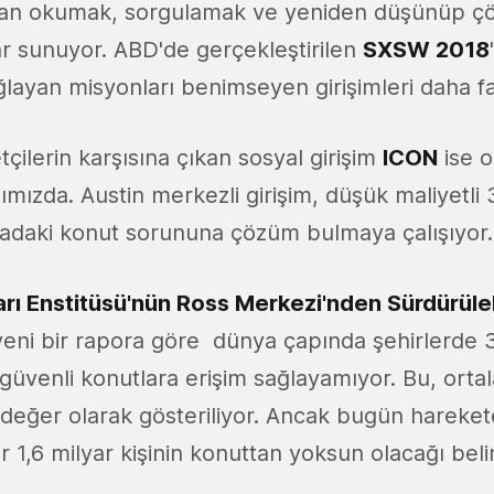
an okumak, sorgulamak ve yeniden düşünüp ç
tlar sunuyor. ABD'de gerçekleştirilen
SXSW 2018
ğlayan misyonları benimseyen girişimleri daha f
etçilerin karşısına çıkan sosyal girişim
ICON
ise o
rşımızda. Austin merkezli girişim, düşük maliyetli
adaki konut sorununa çözüm bulmaya çalışıyor.
ı Enstitüsü'nün Ross Merkezi'nden Sürdürülebi
ı yeni bir rapora göre dünya çapında şehirlerde
 güvenli konutlara erişim sağlayamıyor. Bu, orta
şdeğer olarak gösteriliyor. Ancak bugün harek
r 1,6 milyar kişinin konuttan yoksun olacağı belirt