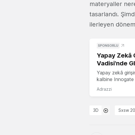
materyaller nere
tasarlandı. Şimd
ilerleyen dönem
SPONSORLU
Yapay Zekâ G
Vadisi'nde G
Yapay zekâ girişi
kalbine Innogate i
Adrazzi
3D
Sxsw 2