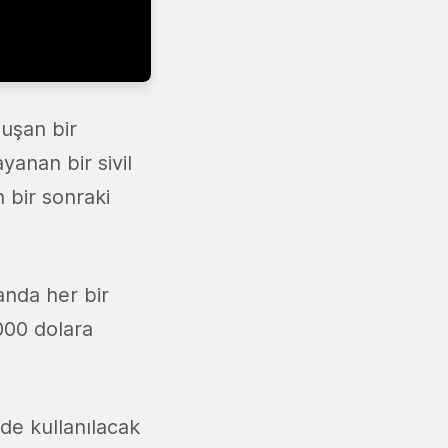
luşan bir
yanan bir sivil
n bir sonraki
anda her bir
000 dolara
de kullanılacak