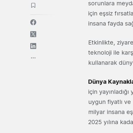
sorunlara meyd
için eşsiz fırsa
insana fayda sa
Etkinlikte, ziyar
teknoloji ile ka
kullanarak düny
Dünya Kaynaklar
için yayınladığ
uygun fiyatlı ve
milyar insana e
2025 yılına kada