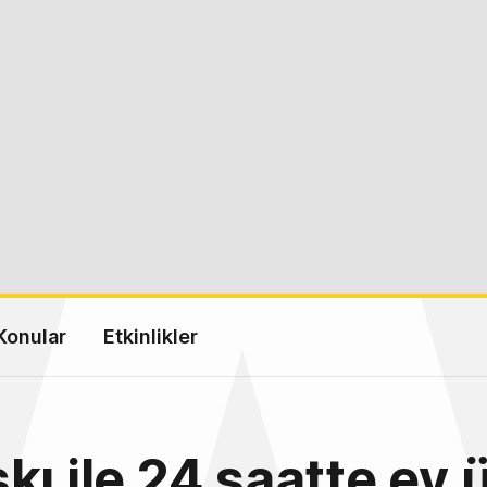
Konular
Etkinlikler
kı ile 24 saatte ev 