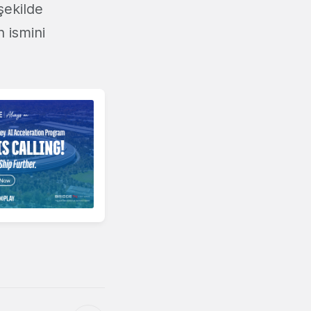
şekilde
n ismini