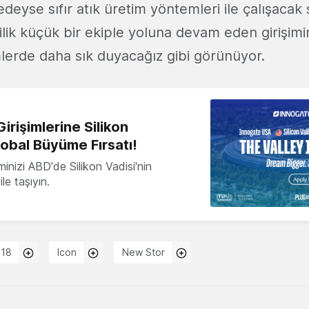
deyse sıfır atık üretim yöntemleri ile çalışacak 
ilik küçük bir ekiple yoluna devam eden girişimi
lerde daha sık duyacağız gibi görünüyor.
irişimlerine Silikon
lobal Büyüme Fırsatı!
minizi ABD'de Silikon Vadisi'nin
le taşıyın.
018
Icon
New Stor