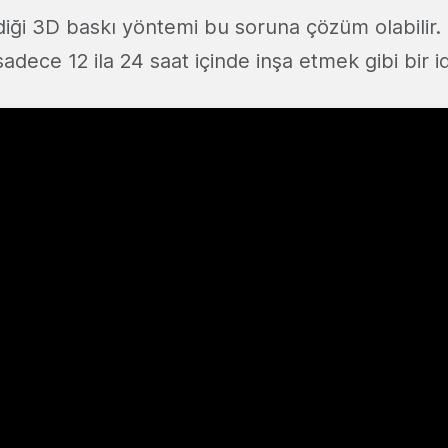
diği 3D baskı yöntemi bu soruna çözüm olabilir. Z
 sadece 12 ila 24 saat içinde inşa etmek gibi bir id