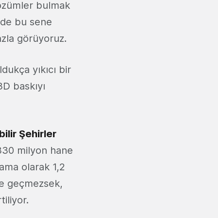
özümler bulmak
'de bu sene
azla görüyoruz.
ldukça yıkıcı bir
 3D baskıyı
lir Şehirler
 330 milyon hane
lama olarak 1,2
ete geçmezsek,
iliyor.