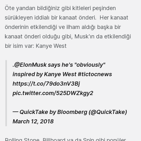
Öte yandan bildiğiniz gibi kitleleri peşinden
sürükleyen iddialı bir kanaat önderi. Her kanaat
önderinin etkilendiği ve ilham aldığı başka bir
kanaat önderi olduğu gibi, Musk'ın da etkilendiği
bir isim var: Kanye West
.
@ElonMusk
says he's "obviously"
inspired by Kanye West
#tictocnews
https://t.co/79do3nV3Bj
pic.twitter.com/525DWZkgy2
— QuickTake by Bloomberg (@QuickTake)
March 12, 2018
Rolling Stone, Billboard ya da Spin gibi popüler