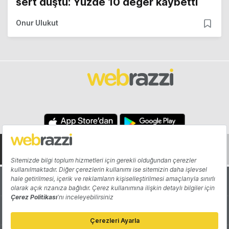
sert düştü: Yüzde 10 değer kaybetti
Onur Ulukut
Hakkında
Yazarlar
Katkıda Bulun
Reklam