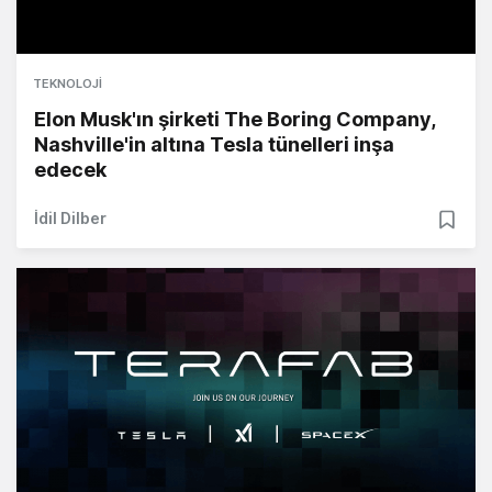
TEKNOLOJI
Elon Musk'ın şirketi The Boring Company,
Nashville'in altına Tesla tünelleri inşa
edecek
İdil Dilber