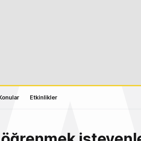
Konular
Etkinlikler
öğrenmek isteyenle