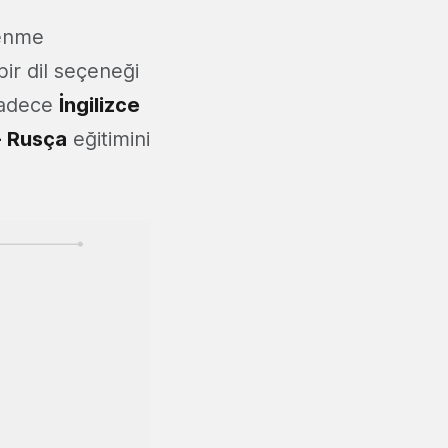
renme
bir dil seçeneği
 sadece
İngilizce
-
Rusça
eğitimini