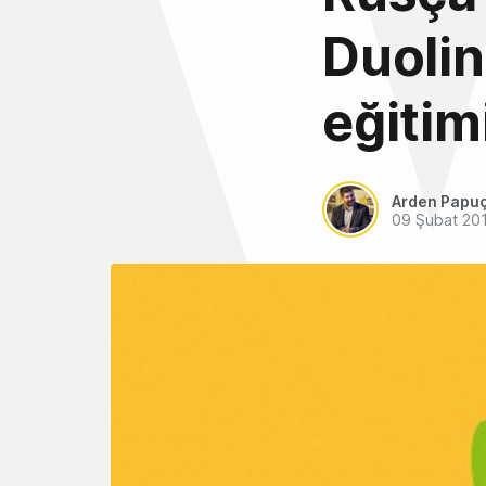
Duoli
eğitimi
Arden Papu
09 Şubat 20