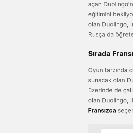
açan Duolingo'
eğitimini bekliy
olan Duolingo, 
Rusça da öğret
Sırada Frans
Oyun tarzında 
sunacak olan Duol
üzerinde de çal
olan Duolingo, i
Fransızca
seçen