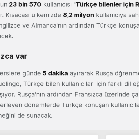
nun
23 bin 570
kullanıcısı "
Türkçe bilenler için 
or. Kısacası ülkemizde
8,2 milyon
kullanıcıya sah
İngilizce ve Almanca'nın ardından Türkçe konuşan
ecek.
ızca var
derslere günde
5 dakika
ayırarak Rusça öğrenm
ingo, Türkçe bilen kullanıcıları için farklı dil eğ
ışıyor. Rusça'nın ardından Fransızca üzerinde ça
lerleyen dönemlerde Türkçe konuşan kullanıcılar
eğini de sunacak.