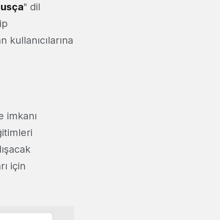
Rusça
" dil
ip
 kullanıcılarına
e imkanı
itimleri
lışacak
ı için