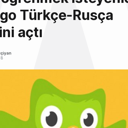
ngo Türkçe-Rusça
ni açtı
ççiyan
18