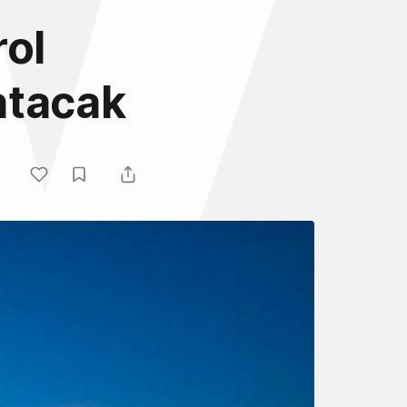
rol
atacak