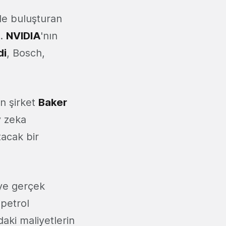
ile buluşturan
ı.
NVIDIA
'nın
di
, Bosch,
an şirket
Baker
y zeka
tacak bir
iye gerçek
 petrol
aki maliyetlerin