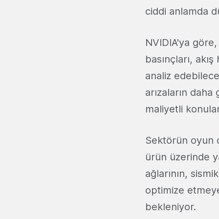
ciddi anlamda d
NVIDIA'ya göre,
basınçları, akış 
analiz edebilece
arızaların daha 
maliyetli konula
Sektörün oyun de
ürün üzerinde ya
ağlarının, sism
optimize etmeye
bekleniyor.