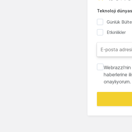
Teknoloji dünyası
Günlük Bült
Etkinlikler
Webrazzi'nin 
haberlerine i
onaylıyorum.