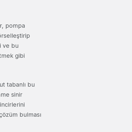
er, pompa
rselleştirip
i ve bu
etmek gibi
lut tabanlı bu
nme sinir
cirlerini
e çözüm bulması