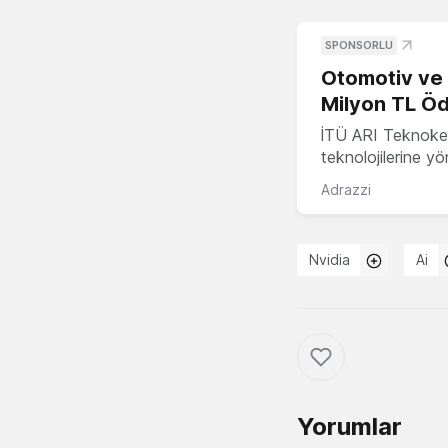
SPONSORLU
Otomotiv ve M
Milyon TL Öd
İTÜ ARI Teknokent
teknolojilerine y
Adrazzi
Nvidia
Ai
Yorumlar