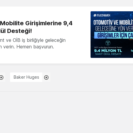
obilite Girişimlerine 9,4
ül Desteği!
 ve OİB iş birliğiyle geleceğin
ön verin. Hemen başvurun.
Baker Huges