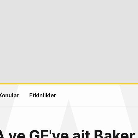
Konular
Etkinlikler
 ve GE'ye ait Baker