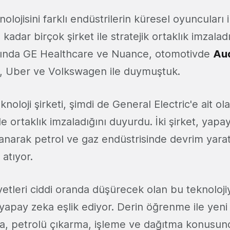
olojisini farklı endüstrilerin küresel oyuncuları 
adar birçok şirket ile stratejik ortaklık imzalad
anında GE Healthcare ve Nuance, otomotivde
Au
 Uber ve Volkswagen ile duymuştuk.
noloji şirketi, şimdi de General Electric'e ait ol
e ortaklık imzaladığını duyurdu. İki şirket, yapa
llanarak petrol ve gaz endüstrisinde devrim yara
 atıyor.
yetleri ciddi oranda düşürecek olan bu teknoloj
 yapay zeka eşlik ediyor. Derin öğrenme ile yeni
a, petrolü çıkarma, işleme ve dağıtma konusund