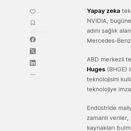
Yapay zeka
tekn
NVIDIA, bugüne k
adını sağlık al
Mercedes-Benz,
ABD merkezli tek
Huges
(BHGE) il
teknolojisini ku
teknolojiye imza
Endüstride mali
zamanlı veriler,
kaynakları bulm