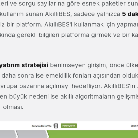
teri ve sorgu sayılarına göre esnek paketler su
r kullanım sunan AkıllıBES, sadece yalnızca
5 dak
iz bir platform. AkıllıBES'i kullanmak için yapm
kında gerekli bilgileri platforma girmek ve bir k
yatırım
stratejisi
benimseyen girişim, önce ülkem
aha sonra ise emeklilik fonları açısından olduk
rupa pazarına açılmayı hedefliyor. AkıllıBES'in
n büyük nedeni ise akıllı algoritmaların gelişmi
r olması.