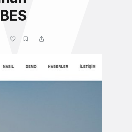
lıBES