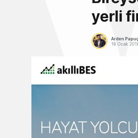
yerli f
Arden Papu
18 Ocak 201