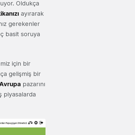
nuyor. Oldukça
ikanızı
ayırarak
anız gerekenler
aç basit soruya
iz için bir
ça gelişmiş bir
Avrupa
pazarını
ş piyasalarda