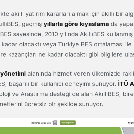
kte akıllı yatırım kararları almak için akıllı bir al
ıllıBES, geçmiş
yıllarla göre
kıyaslama
da yapab
llıBES sayesinde, 2010 yılında AkıllıBES kullanmış
ne kadar olacaktı veya Türkiye BES ortalaması il
e kazançları ne kadar olacaktı gibi bilgilere ulaş
yönetimi
alanında hizmet veren ülkemizde raki
S, başarılı bir kullanıcı deneyimi sunuyor.
İTÜ 
loji ve Araştırma desteği de alan AkıllıBES, bir
metlerini ücretsiz bir şekilde sunuyor.