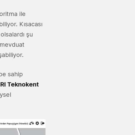
goritma ile
iliyor. Kısacası
 olsalardı şu
e mevduat
abiliyor.
be sahip
ARI Teknokent
eysel