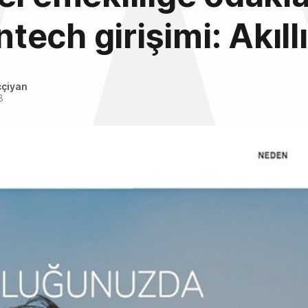
intech girişimi: Akıl
ççiyan
8