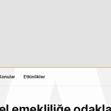
Konular
Etkinlikler
el emekliliğe odakl