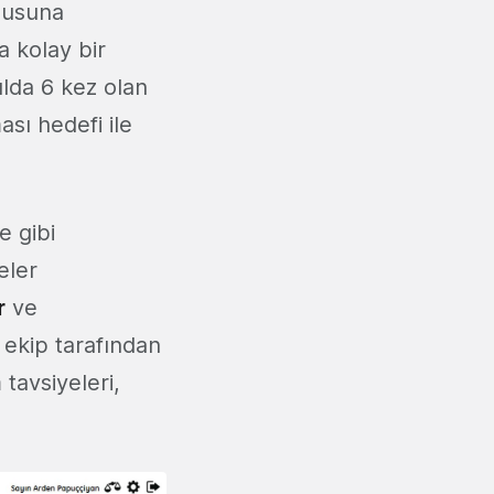
onusuna
a kolay bir
ılda 6 kez olan
ası hedefi ile
e gibi
eler
r
ve
r ekip tarafından
 tavsiyeleri,