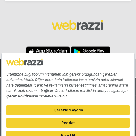
Hakkında
Yazarlar
Katkıda Bulun
Reklam
Girişiminizi Tanıtın
İletişim