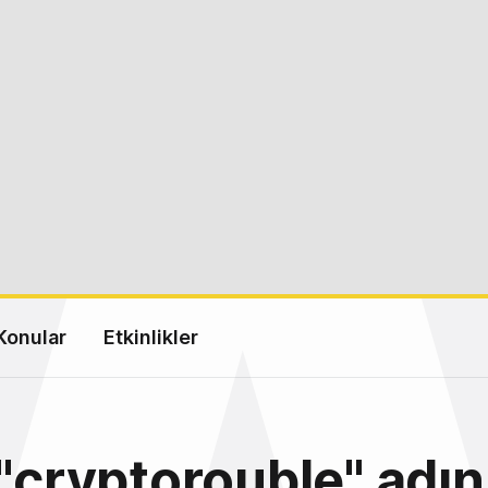
Konular
Etkinlikler
 "cryptorouble" adın