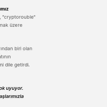
ımız
, "cryptorouble"
ışmak üzere
ndan biri olan
atının
 dile getirdi.
çok uyuyor.
aşlarımızla