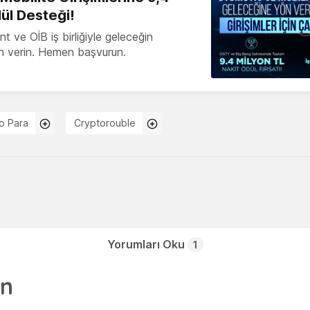
ül Desteği!
 ve OİB iş birliğiyle geleceğin
ön verin. Hemen başvurun.
to Para
Cryptorouble
Yorumları Oku
1