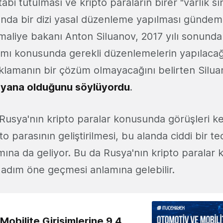
bi tutulması ve kripto paraların birer "varlık sın
nda bir dizi yasal düzenleme yapılması günde
maliye bakanı Anton Siluanov, 2017 yılı sonunda
nımı konusunda gerekli düzenlemelerin yapılacağ
saklamanın bir çözüm olmayacağını belirten Silu
yana olduğunu söylüyordu
.
usya'nın kripto paralar konusunda görüşleri ke
pto parasının geliştirilmesi, bu alanda ciddi bir t
mına da geliyor. Bu da Rusya'nın kripto paralar
 adım öne geçmesi anlamına gelebilir.
obilite Girişimlerine 9,4