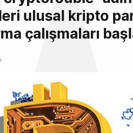
eri ulusal kripto par
rma çalışmaları başl
k
8