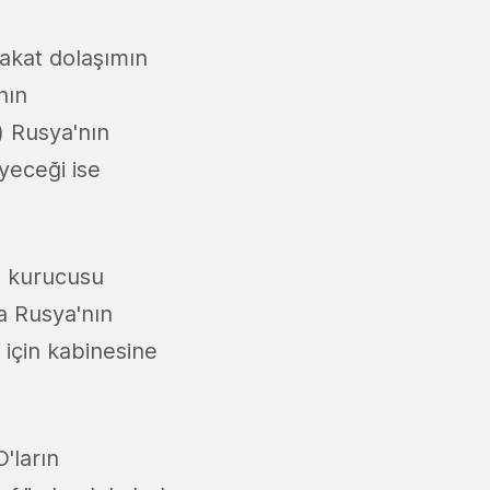
fakat dolaşımın
nın
e) Rusya'nın
yeceği ise
um kurucusu
da Rusya'nın
 için kabinesine
'ların