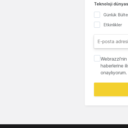
Teknoloji dünyası
Günlük Bült
Etkinlikler
Webrazzi'nin 
haberlerine i
onaylıyorum.