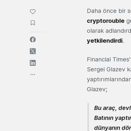
Daha önce bir sö
cryptorouble
ge
olarak adlandırd
yetkilendirdi
.
Financial Times
Sergei Glazev ka
yaptırımlarından
Glazev;
Bu araç, devl
Batının yaptı
dünyanın dört