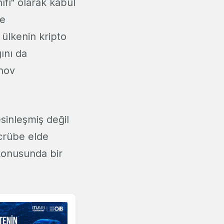
ıfı" olarak kabul
me
 ülkenin kripto
ını da
anov
sinleşmiş değil
ecrübe elde
 konusunda bir