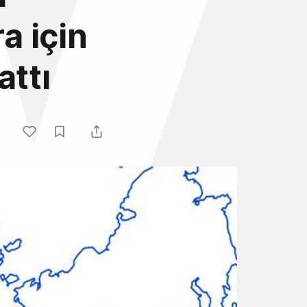
a için
attı