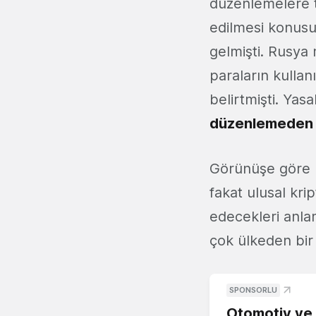
düzenlemelere ta
edilmesi konusu
gelmişti. Rusya 
paraların kulla
belirtmişti. Ya
düzenlemeden 
Görünüşe göre R
fakat ulusal kri
edecekleri anla
çok ülkeden bir
SPONSORLU
Otomotiv ve M