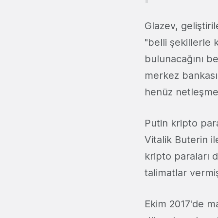
Glazev, geliştir
"belli şekillerl
bulunacağını bel
merkez bankası 
henüz netleşme
Putin kripto par
Vitalik Buterin 
kripto paraları 
talimatlar vermiş
Ekim 2017'de mad