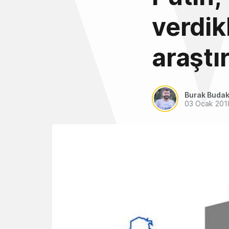
verdikl
araştı
Burak Buda
03 Ocak 201