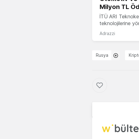
Milyon TL Öd
İTÜ ARI Teknokent
teknolojilerine y
Adrazzi
Rusya
Krip