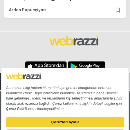
Arden Papuççiyan
Hakkında
Yazarlar
Katkıda Bulun
Reklam