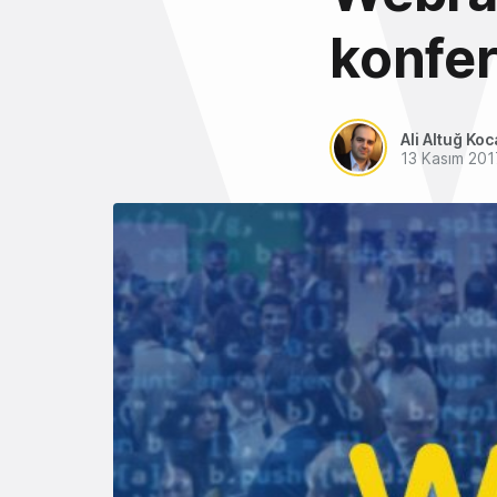
konfer
Ali Altuğ Koc
13 Kasım 201