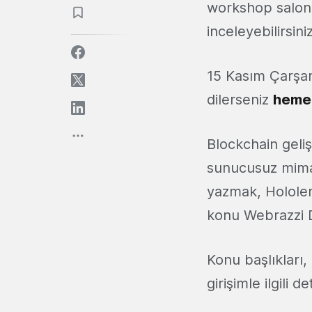
workshop salon
inceleyebilirsiniz
15 Kasım Çarşa
dilerseniz
hemen
Blockchain geliş
sunucusuz mimar
yazmak, Hololen
konu Webrazzi D
Konu başlıkları
girişimle ilgili d