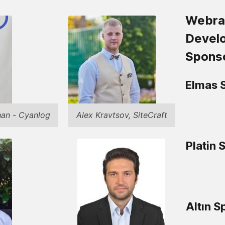
Webra
Devel
Sponso
Elmas 
an - Cyanlog
Alex Kravtsov, SiteCraft
Platin 
Altın S