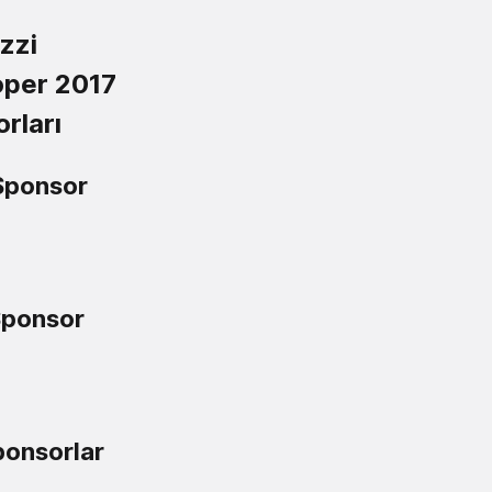
zzi
oper 2017
rları
Sponsor
Sponsor
ponsorlar