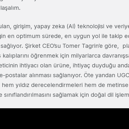
laşalım.
ulan, girişim, yapay zeka (AI) teknolojisi ve veriy
ğin en optimum sürede, en uygun yol ile takip e
sağlıyor. Şirket CEO’su Tomer Tagrin’e göre, p
ş kalıplarını öğrenmek için milyarlarca davranışsa
keticinin ihtiyacı olan ürüne, ihtiyaç duyduğu and
iş e-postalar alınması sağlanıyor. Öte yandan UG
 hem yıldız derecelendirmeleri hem de metinsel 
 sınıflandırılmasını sağlamak için doğal dil işleme