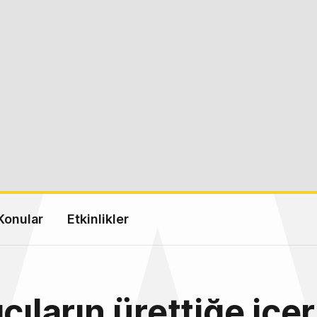
Konular
Etkinlikler
cıların ürettiğe içe