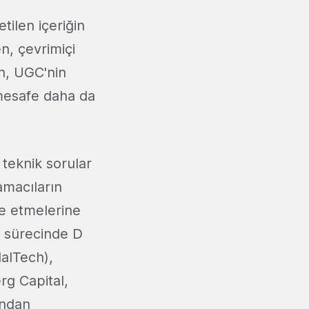
tilen içeriğin
n, çevrimiçi
n, UGC'nin
 mesafe daha da
, teknik sorular
lamacıların
de etmelerine
m sürecinde D
alTech),
g Capital,
ından