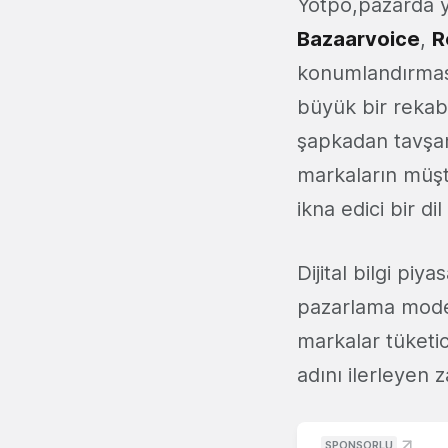
Yotpo,pazarda ya
Bazaarvoice
,
R
konumlandırması
büyük bir rekabe
şapkadan tavşan 
markaların müşte
ikna edici bir dil
Dijital bilgi pi
pazarlama model
markalar tüketic
adını ilerleyen
SPONSORLU