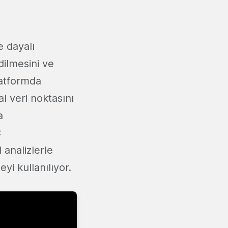
e dayalı
dilmesini ve
latformda
l veri noktasını
a
C
analizlerle
yi kullanılıyor.