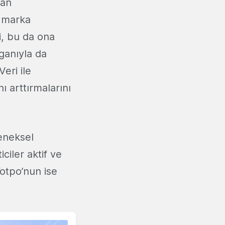
lan
k marka
i, bu da ona
oganıyla da
eri ile
ı arttırmalarını
leneksel
iler aktif ve
Yotpo’nun ise