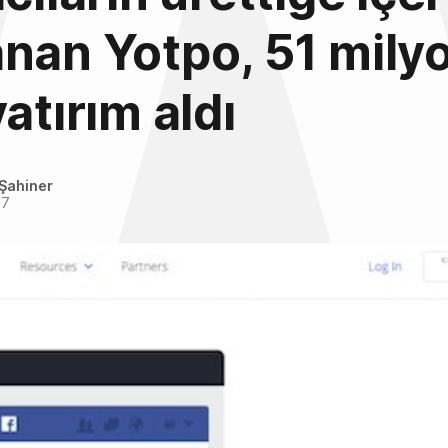
nan Yotpo, 51 mily
atırım aldı
Şahiner
17