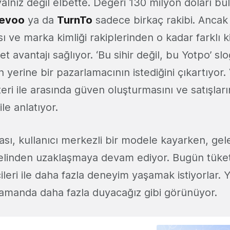
lnız değil elbette. Değeri 130 milyon doları bu
evoo
ya da
TurnTo
sadece birkaç rakibi. Anca
 ve marka kimliği rakiplerinden o kadar farklı k
t avantajı sağlıyor. ‘Bu sihir değil, bu Yotpo’ sl
yerine bir pazarlamacının istediğini çıkartıyor. V
ri ile arasında güven oluşturmasını ve satışların
 ile anlatıyor.
yasası, kullanıcı merkezli bir modele kayarken, ge
inden uzaklaşmaya devam ediyor. Bugün tüketic
ileri ile daha fazla deneyim yaşamak istiyorlar. 
 zamanda daha fazla duyacağız gibi görünüyor.