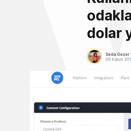
odakla
dolar y
Seda Gezer 
09 Kasım 20