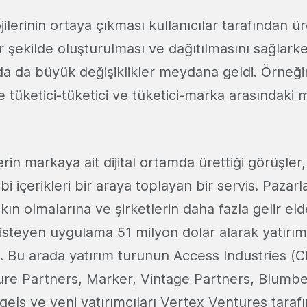
ilerinin ortaya çıkması kullanıcılar tarafından üre
r şekilde oluşturulması ve dağıtılmasını sağlarke
 da büyük değişiklikler meydana geldi. Örneği
e tüketici-tüketici ve tüketici-marka arasındaki
lerin markaya ait dijital ortamda ürettiği görüşler
bi içerikleri bir araya toplayan bir servis. Pazar
kın olmalarına ve şirketlerin daha fazla gelir el
isteyen uygulama 51 milyon dolar alarak yatırı
 Bu arada yatırım turunun Access Industries (Cl
e Partners, Marker, Vintage Partners, Blumber
els ve yeni yatırımcıları Vertex Ventures taraf