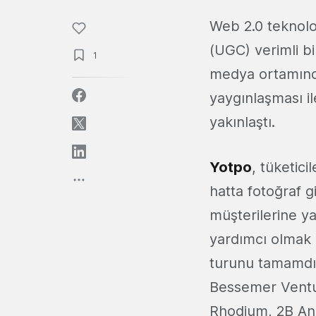
Web 2.0 teknoloj
(UGC) verimli bi
1
medya ortamında
yaygınlaşması il
yakınlaştı.
Yotpo
, tüketici
hatta fotoğraf gi
müşterilerine ya
yardımcı olmak 
turunu tamamdı.
Bessemer Ventur
Rhodium, 2B Ang