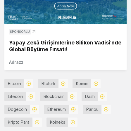
SPONSORLU
Yapay Zekâ Girişimlerine Silikon Vadisi'nde
Global Büyüme Fırsatı!
Adrazzi
Bitcoin
Btcturk
Koinim
Litecoin
Blockchain
Dash
Dogecoin
Ethereum
Paribu
Kripto Para
Koineks