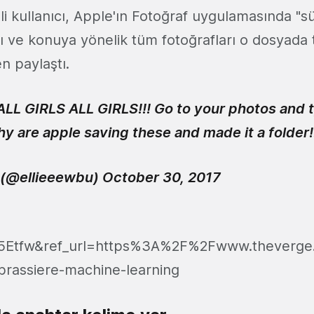
i kullanıcı, Apple'ın Fotoğraf uygulamasında "süt
ı ve konuya yönelik tüm fotoğrafları o dosyada 
n paylaştı.
L GIRLS ALL GIRLS!!! Go to your photos and t
hy are apple saving these and made it a folder!
️ (@ellieeewbu)
October 30, 2017
%5Etfw&ref_url=https%3A%2F%2Fwww.thever
brassiere-machine-learning