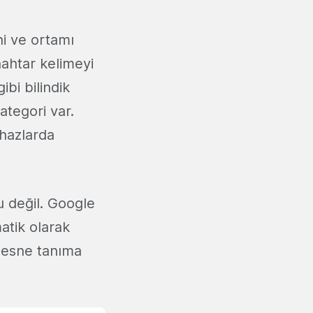
ni ve ortamı
anahtar kelimeyi
bi bilindik
kategori var.
ihazlarda
u değil. Google
atik olarak
 nesne tanıma