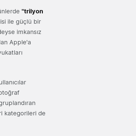
günlerde
"trilyon
si ile güçlü bir
edeyse imkansız
lan Apple'a
vukatları
llanıcılar
Fotoğraf
gruplandıran
i kategorileri de