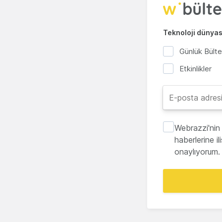
Teknoloji dünyası
Günlük Bült
Etkinlikler
Webrazzi'nin 
haberlerine i
onaylıyorum.