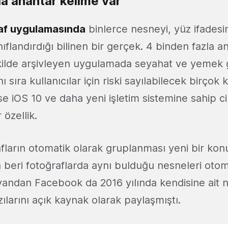
la anahtar kelime var
af uygulamasında
binlerce nesneyi, yüz ifadesi
ınıflandırdığı bilinen bir gerçek. 4 binden fazla 
kilde arşivleyen uygulamada seyahat ve yemek gi
ı sıra kullanıcılar için riski sayılabilecek birçok 
e iOS 10 ve daha yeni işletim sistemine sahip c
 özellik.
afların otomatik olarak gruplanması yeni bir kon
n beri fotoğraflarda aynı bulduğu nesneleri otom
 yandan Facebook da 2016 yılında kendisine ait
ılarını açık kaynak olarak paylaşmıştı.