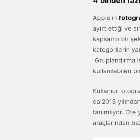
4 binden faz
Apple'ın
fotoğr
ayırt ettiği ve s
kapsamlı bir şe
kategorilerin yan
Gruplandırma is
kullanılabilen bir
Kullanıcı fotoğr
da 2013 yılında
tanımlıyor. Öte
araçlarından baz