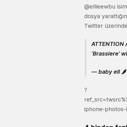
@ellieewbu isiml
dosya yarattığın
Twitter üzerinde
ATTENTION AL
‘Brassiere’ w
— baby ell 
?
ref_src=twsrc
iphone-photos-