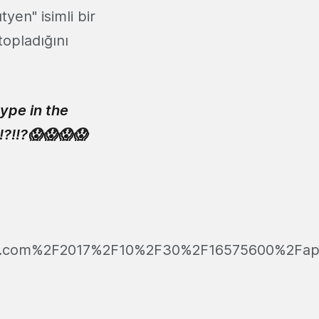
yen" isimli bir
topladığını
ype in the
!?!!?😱😱😱😱
ge.com%2F2017%2F10%2F30%2F16575600%2Fap