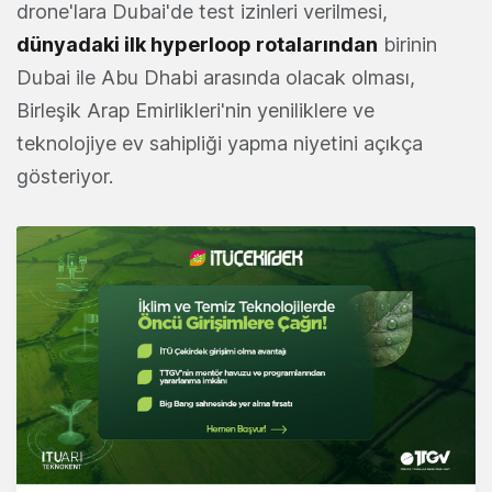
drone'lara Dubai'de test izinleri verilmesi,
dünyadaki ilk hyperloop rotalarından
birinin
Dubai ile Abu Dhabi arasında olacak olması,
Birleşik Arap Emirlikleri'nin yeniliklere ve
teknolojiye ev sahipliği yapma niyetini açıkça
gösteriyor.