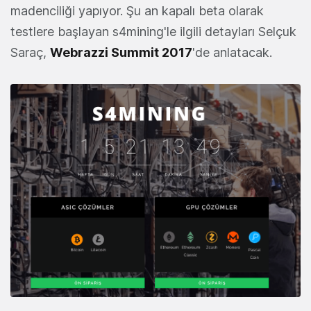
madenciliği yapıyor. Şu an kapalı beta olarak
testlere başlayan s4mining'le ilgili detayları Selçuk
Saraç,
Webrazzi Summit 2017
'de anlatacak.