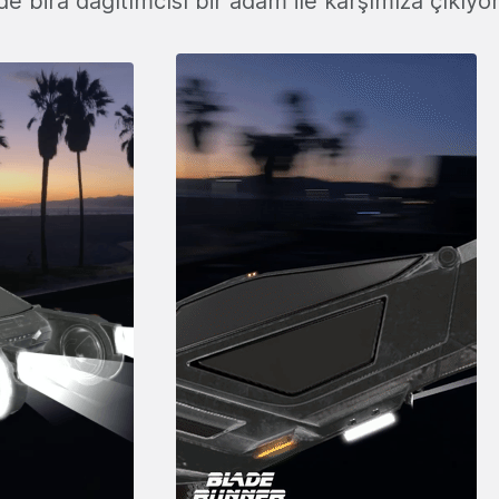
de bira dağıtımcısı bir adam ile karşımıza çıkıyor