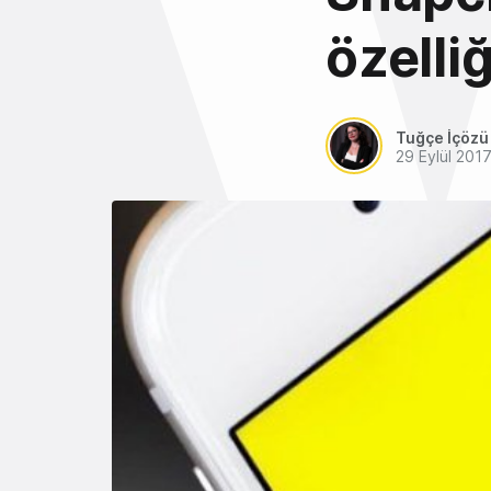
özelli
Tuğçe İçözü
29 Eylül 201