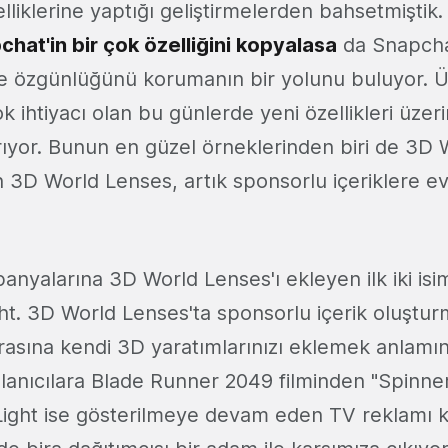
elliklerine yaptığı geliştirmelerden bahsetmiştik
at'in bir çok özelliğini kopyalasa
da Snapchat
le özgünlüğünü korumanın bir yolunu buluyor. Üs
 ihtiyacı olan bu günlerde yeni özellikleri üzer
ıyor. Bunun en güzel örneklerinden biri de 3D 
 3D World Lenses, artık sponsorlu içeriklere ev 
nyalarına 3D World Lenses'ı ekleyen ilk iki isi
ht. 3D World Lenses'ta sponsorlu içerik oluştur
sına kendi 3D yaratımlarınızı eklemek anlamına
lanıcılara Blade Runner 2049 filminden "Spinner
Light ise gösterilmeye devam eden TV reklamı 