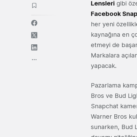
Lensleri
gibi öz
Facebook Snapch
her yeni özellik
kaynağına en çok
etmeyi de başar
Markalara açılan
yapacak.
Pazarlama kampa
Bros ve Bud Lig
Snapchat kamera
Warner Bros kul
sunarken, Bud 