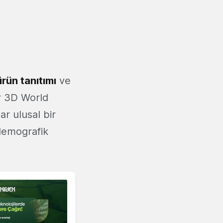
ürün tanıtımı
ve
ar 3D World
r ulusal bir
 demografik