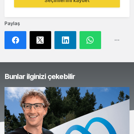
Seçimlerimi kaydet
Paylaş
Bunlar ilginizi çekebilir