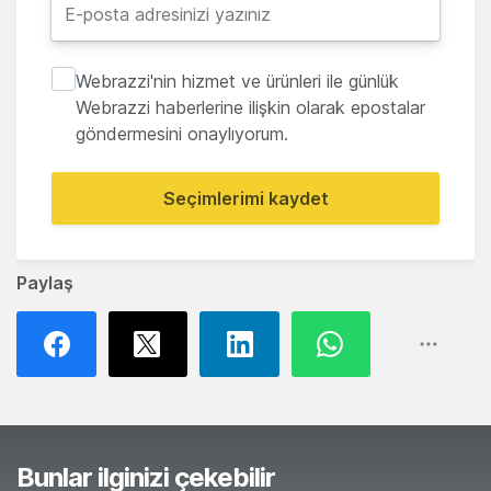
Webrazzi'nin hizmet ve ürünleri ile günlük
Webrazzi haberlerine ilişkin olarak epostalar
göndermesini onaylıyorum.
Seçimlerimi kaydet
Paylaş
Bunlar ilginizi çekebilir