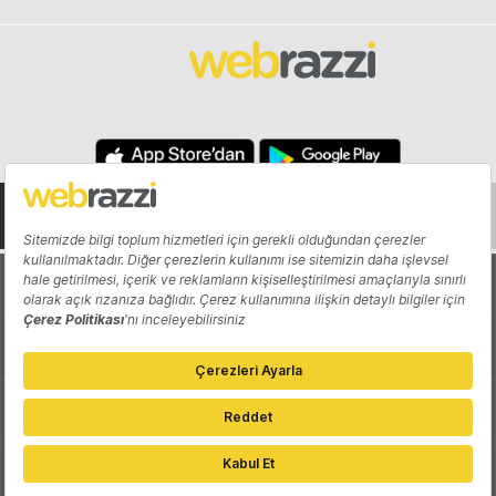
Hakkında
Yazarlar
Katkıda Bulun
Reklam
Girişiminizi Tanıtın
İletişim
Çerez Tercihleri
Gizlilik Politikası