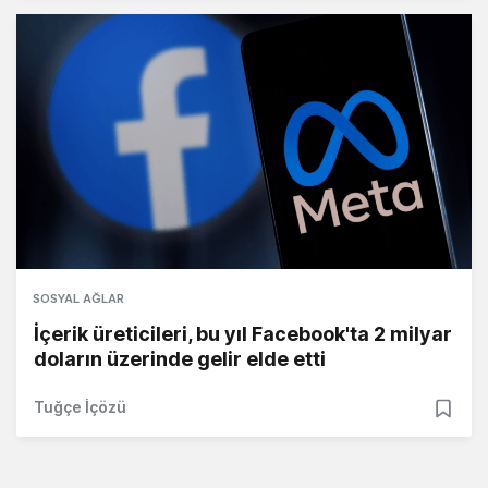
SOSYAL AĞLAR
İçerik üreticileri, bu yıl Facebook'ta 2 milyar
doların üzerinde gelir elde etti
Tuğçe İçözü