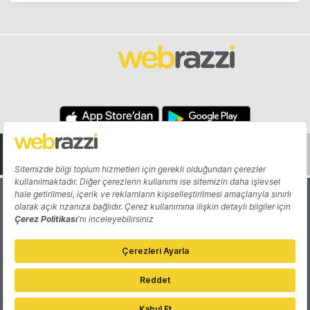
Hakkında
Yazarlar
Katkıda Bulun
Reklam
Girişiminizi Tanıtın
İletişim