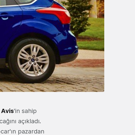
n
Avis
'in sahip
ağını açıkladı.
pcar'ın pazardan