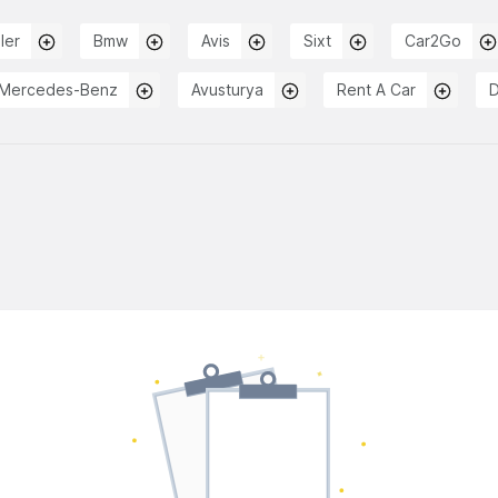
ler
Bmw
Avis
Sixt
Car2Go
Mercedes-Benz
Avusturya
Rent A Car
D