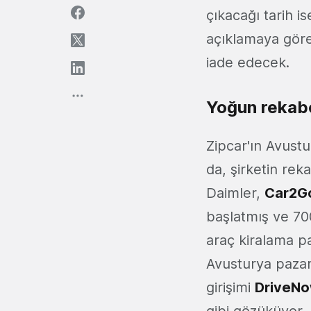
çıkacağı tarih i
açıklamaya göre
iade edecek.
Yoğun rekabe
Zipcar'ın Avust
da, şirketin re
Daimler,
Car2G
başlatmış ve 70
araç kiralama p
Avusturya paza
girişimi
DriveN