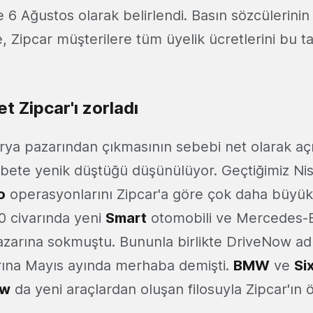
se 6 Ağustos olarak belirlendi. Basın sözcülerinin
, Zipcar müşterilere tüm üyelik ücretlerini bu t
t Zipcar'ı zorladı
urya pazarından çıkmasının sebebi net olarak aç
kabete yenik düştüğü düşünülüyor. Geçtiğimiz Ni
o
operasyonlarını Zipcar'a göre çok daha büyük bi
0 civarında yeni
Smart
otomobili ve Mercedes-B
azarına sokmuştu. Bununla birlikte DriveNow adlı
rına Mayıs ayında merhaba demişti.
BMW
ve
Si
ow
da yeni araçlardan oluşan filosuyla Zipcar'ın