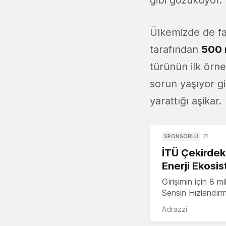
gibi gözüküyor.
Ülkemizde de fa
tarafından
500 m
türünün ilk örne
sorun yaşıyor gi
yarattığı aşikar.
SPONSORLU
İTÜ Çekirdek,
Enerji Ekosis
Girişimin için 8 
Sensin Hızlandır
Adrazzi