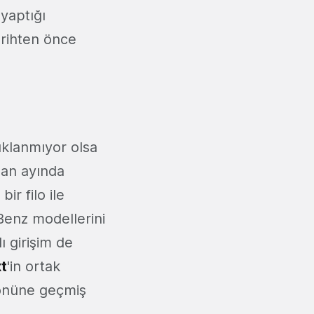
 yaptığı
arihten önce
ıklanmıyor olsa
san ayında
r filo ile
enz modellerini
 girişim de
xt
'in ortak
 önüne geçmiş