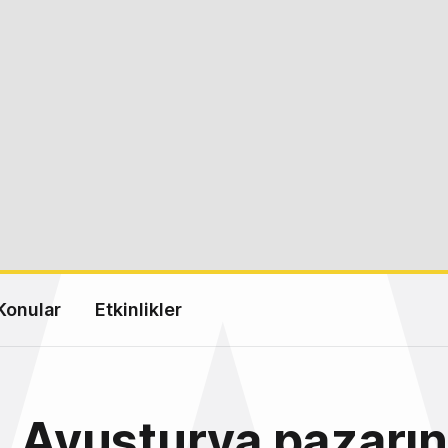
Konular
Etkinlikler
, Avusturya pazarı