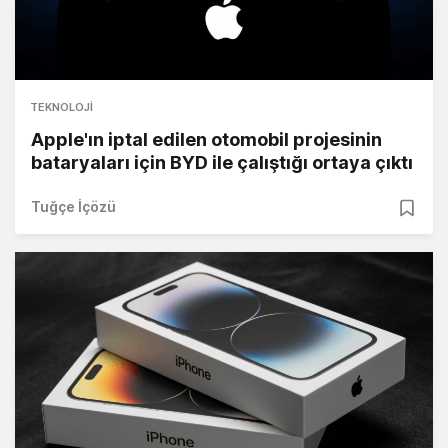
TEKNOLOJI
Apple'ın iptal edilen otomobil projesinin
bataryaları için BYD ile çalıştığı ortaya çıktı
Tuğçe İçözü