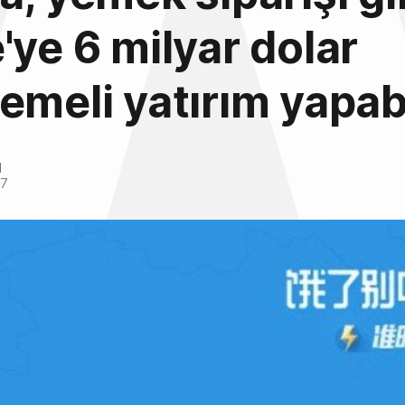
'ye 6 milyar dolar
emeli yatırım yapabi
l
17