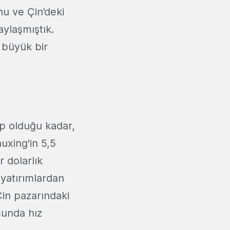
nu ve Çin’deki
aylaşmıştık.
 büyük bir
ip olduğu kadar,
uxing'in 5,5
r dolarlık
yatırımlardan
Çin pazarındaki
munda hız