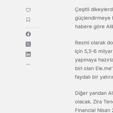
Çeşitli dikeyler
güçlendirmeye h
habere göre Al
Resmi olarak d
için 5,5-6 milya
yapmaya hazırlan
biri olan Ele.me'
faydalı bir yatır
Diğer yandan Al
olacak. Zira Ten
Financial Nisan