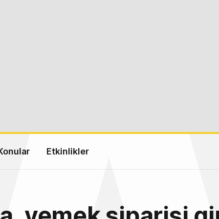
Konular
Etkinlikler
a, yemek siparişi gi