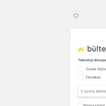
Teknoloji dünyası
Günlük Bült
Etkinlikler
Webrazzi'nin 