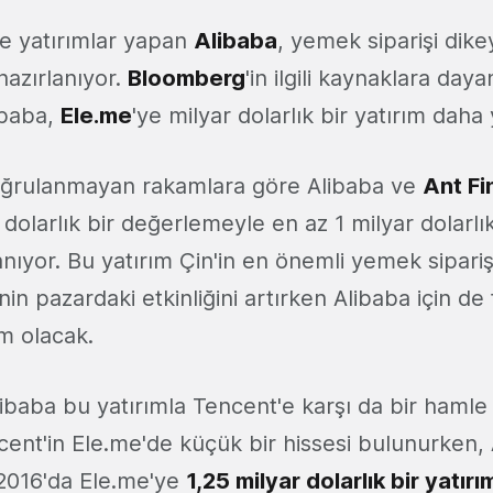
de yatırımlar yapan
Alibaba
, yemek siparişi dikey
azırlanıyor.
Bloomberg
'in ilgili kaynaklara day
ibaba,
Ele.me
'ye milyar dolarlık bir yatırım daha
oğrulanmayan rakamlara göre Alibaba ve
Ant Fi
r dolarlık bir değerlemeyle en az 1 milyar dolarlı
ıyor. Bu yatırım Çin'in en önemli yemek sipariş
nin pazardaki etkinliğini artırken Alibaba için de 
ım olacak.
ibaba bu yatırımla Tencent'e karşı da bir haml
cent'in Ele.me'de küçük bir hissesi bulunurken,
 2016'da Ele.me'ye
1,25 milyar dolarlık bir yatır