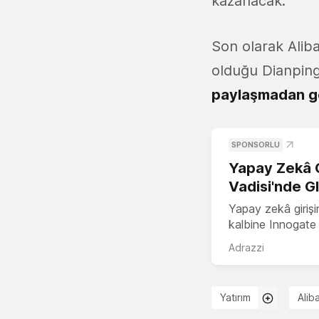
kazanacak.
Son olarak Aliba
olduğu Dianping
paylaşmadan 
SPONSORLU
Yapay Zekâ G
Vadisi'nde G
Yapay zekâ girişi
kalbine Innogate i
Adrazzi
Yatırım
Alib