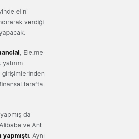
inde elini
andırarak verdiği
 yapacak.
nancial
, Ele.me
k yatırım
 girişimlerinden
finansal tarafta
e yapmış da
 Alibaba ve Ant
ım yapmıştı
. Aynı