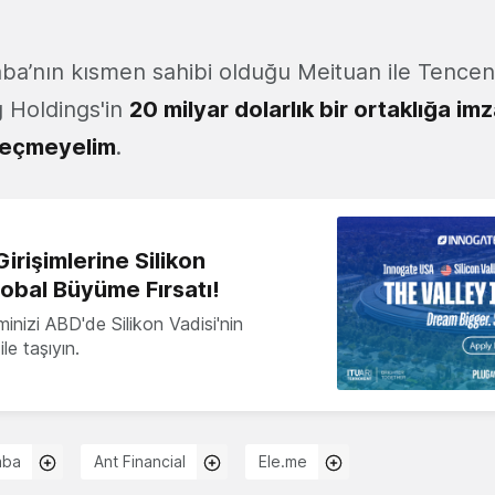
ba’nın kısmen sahibi olduğu Meituan ile Tencent’
 Holdings'in
20 milyar dolarlık bir ortaklığa imz
geçmeyelim
.
irişimlerine Silikon
lobal Büyüme Fırsatı!
minizi ABD'de Silikon Vadisi'nin
le taşıyın.
aba
Ant Financial
Ele.me