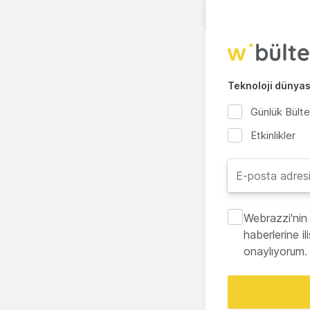
Teknoloji dünyası
Günlük Bült
Etkinlikler
Webrazzi'nin 
haberlerine i
onaylıyorum.