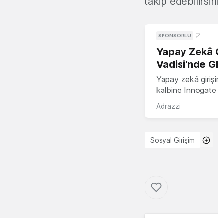
takip edebilirsini
SPONSORLU
Yapay Zekâ G
Vadisi'nde G
Yapay zekâ girişi
kalbine Innogate i
Adrazzi
Sosyal Girişim