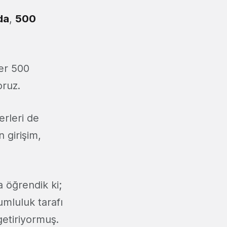
da
,
500
ğer 500
oruz.
erleri de
n girişim,
 öğrendik ki;
umluluk tarafı
getiriyormuş.