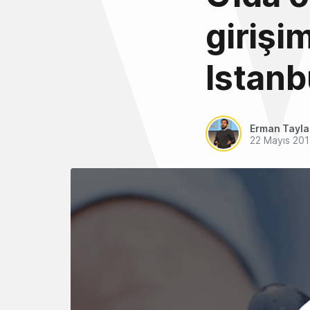
girişi
Istanb
Erman Tayl
22 Mayıs 20