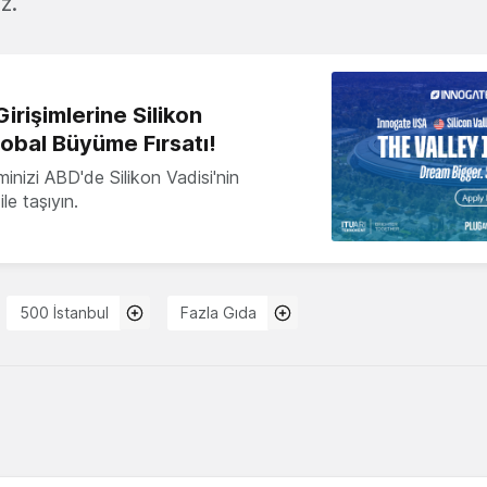
z.
irişimlerine Silikon
lobal Büyüme Fırsatı!
minizi ABD'de Silikon Vadisi'nin
le taşıyın.
500 İstanbul
Fazla Gıda