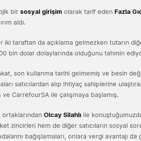
ojik bir
sosyal girişim
olarak tarif eden
Fazla Gı
ırım aldı.
 her iki taraftan da açıklama gelmezken tutarın di
 100 bin dolar dolaylarında olduğunu tahmin ediy
akat, son kullanma tarihi gelmemiş ve besin değ
ları satıcılardan alıp ihtiyaç sahiplerine ulaştıra
 ve CarrefourSA ile çalışmaya başlamış.
u ortaklarından
Olcay Silahlı
ile konuştuğumuzda
 zincirleri hem de diğer satıcıların sosyal sor
ıdalarını
bağışlamaları, onlara vergi avantajı da 