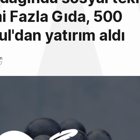
mi Fazla Gıda, 500
ul'dan yatırım aldı
an
17