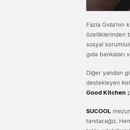
Fazla Gıda'nın k
özelliklerinden 
sosyal sorumlulu
gıda bankaları 
Diğer yandan gir
destekleyen Kell
Good Kitchen
p
SUCOOL
mezun
tanıtacağız. Hem