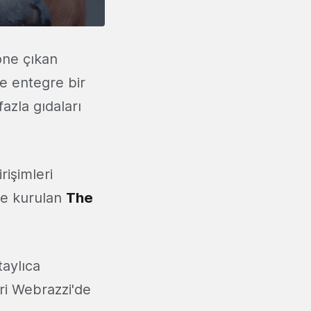
 öne çıkan
le entegre bir
azla gıdaları
rişimleri
yle kurulan
The
taylıca
eri Webrazzi'de