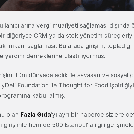
ullanıcılarına vergi muafiyeti sağlaması dışında
bir diğeriyse CRM ya da stok yönetim süreçleriy
k imkanı sağlaması. Bu arada girişim, topladığı f
ve yardım derneklerine ulaştırıyormuş.
işim, tüm dünyada açlık ile savaşan ve sosyal gi
yDeli Foundation ile Thought for Food işbirliği
rogramına kabul almış.
u olan
Fazla Gıda
'yı ayrı bir haberde sizlere de
 girişimle hem de 500 Istanbul'la ilgili gelişmel