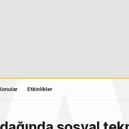
Konular
Etkinlikler
dağında sosyal tekn