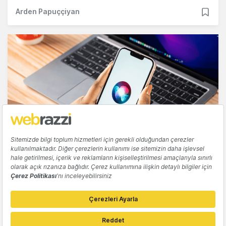
Arden Papuççiyan
YAPAY ZEKA
Apple, yenilenen Siri için ayrı bir uygulama
geliştiriyor
Tuğçe İçözü