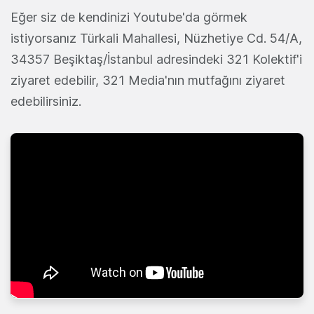
Eğer siz de kendinizi Youtube'da görmek
istiyorsanız Türkali Mahallesi, Nüzhetiye Cd. 54/A,
34357 Beşiktaş/İstanbul adresindeki 321 Kolektif'i
ziyaret edebilir, 321 Media'nın mutfağını ziyaret
edebilirsiniz.