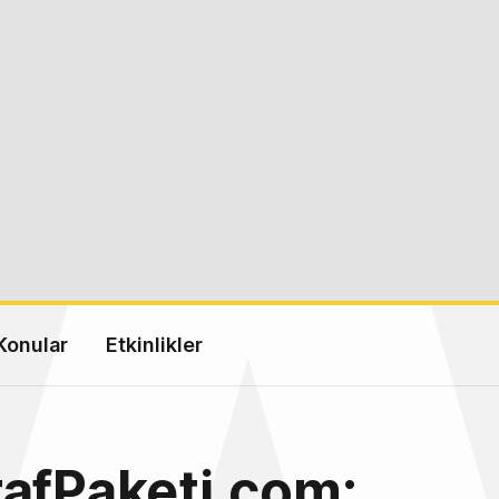
Konular
Etkinlikler
afPaketi.com: