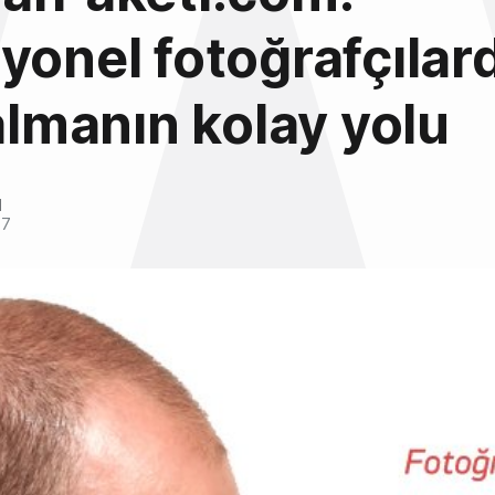
yonel fotoğrafçılar
 almanın kolay yolu
l
17