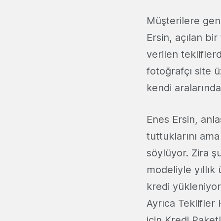
Müşterilere gene
Ersin, açılan bir
verilen teklifle
fotoğrafçı site
kendi aralarında
Enes Ersin, anla
tuttuklarını am
söylüyor. Zira ş
modeliyle yıllık
kredi yükleniyor
Ayrıca Teklifle
için Kredi Paketl