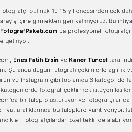
otoğrafçı bulmak 10-15 yıl öncesinden çok da
r arayış içine girmekten geri kalmıyoruz. Bu ihtiy
n
FotografPaketi.com
da profesyonel fotoğrafçıl
e getiriyor.
.com,
Enes Fatih Ersin
ve
Kaner Tuncel
tarafınd
şim. Şu anda düğün fotoğrafı çekimlerle ağırlık
rün ve Instagram gibi toplamda 6 kategoride fark
 kategorilerde fotoğraf çektirmek isteyen kişiler
om'da bir talep oluşturuyor ve fotoğrafçılar da 
iyat aralıklarında bu taleplere yanıt veriyor. İ
ndikleri fotoğrafçılardan özel teklif de alabiliyor