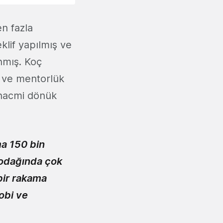
n fazla
klif yapılmış ve
anmış. Koç
 ve mentorlük
ş hacmi dönük
ma 150 bin
 odağında çok
bir rakama
kobi ve