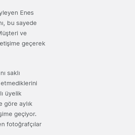
söyleyen Enes
ğını, bu sayede
Müşteri ve
letişime geçerek
nı saklı
etmediklerini
ı üyelik
e göre aylık
işime geçiyor.
n fotoğrafçılar