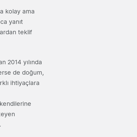
ha kolay ama
aca yanıt
ardan teklif
an 2014 yılında
 verse de doğum,
lı ihtiyaçlara
kendilerine
steyen
.