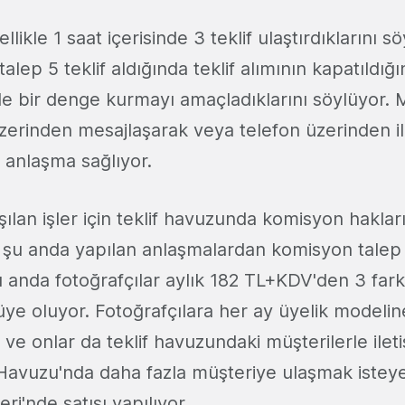
llikle 1 saat içerisinde 3 teklif ulaştırdıklarını 
 talep 5 teklif aldığında teklif alımının kapatıldı
rde bir denge kurmayı amaçladıklarını söylüyor. 
 üzerinden mesajlaşarak veya telefon üzerinden i
 anlaşma sağlıyor.
şılan işler için teklif havuzunda komisyon hakları
a şu anda yapılan anlaşmalardan komisyon talep 
u anda fotoğrafçılar aylık 182 TL+KDV'den 3 farkl
 üye oluyor. Fotoğrafçılara her ay üyelik modelin
 ve onlar da teklif havuzundaki müşterilerle ilet
r Havuzu'nda daha fazla müşteriye ulaşmak isteye
eri'nde satışı yapılıyor.