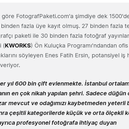
re göre FotografPaketi.com'a şimdiye dek 1500'de
 binden fazla üye kayıt olmuş. 27 binden fazla te
rafçı paketi ile 30 binden fazla fotoğraf yayınl
 (
KWORKS
) Ön Kuluçka Programı'ndandan ofis
ıklarını söyleyen Enes Fatih Ersin, potansiyel i
 veriyor.
er yıl 600 bin çift evlenmekte. İstanbul ortala
anın en çok nikah yapılan şehri. Sadece düğün
zar mevcut ve odağımızı kaybetmeden yeterli 
nra çeşitli kategorilerde küçük ve orta ölçekli 
ayrıca profesyonel fotoğrafa ihtiyaç duyan