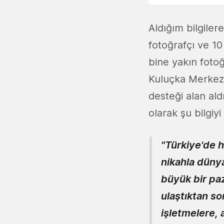
Aldığım bilgile
fotoğrafçı ve 10
bine yakın fotoğ
Kuluçka Merkezi
desteği alan ald
olarak şu bilgiyi
"Türkiye'de h
nikahla düny
büyük bir pa
ulaştıktan so
işletmelere, 