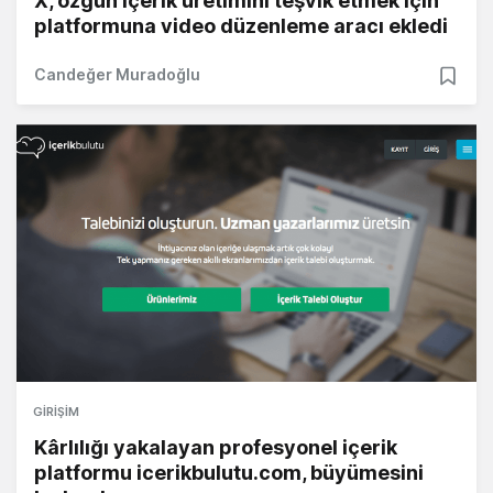
X, özgün içerik üretimini teşvik etmek için
platformuna video düzenleme aracı ekledi
Candeğer Muradoğlu
GIRIŞIM
Kârlılığı yakalayan profesyonel içerik
platformu icerikbulutu.com, büyümesini