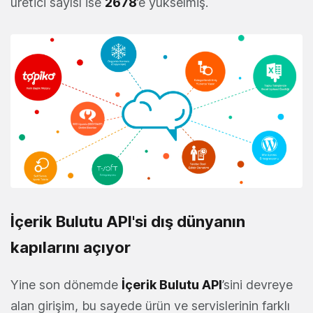
üretici sayısı ise
2678
’e yükselmiş.
İçerik Bulutu API'si dış dünyanın
kapılarını açıyor
Yine son dönemde
İçerik Bulutu API
’sini devreye
alan girişim, bu sayede ürün ve servislerinin farklı