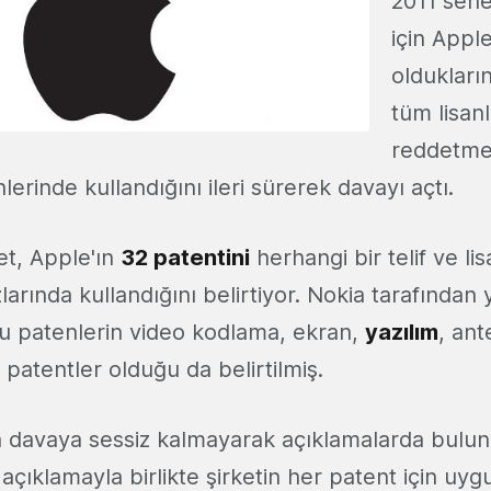
2011 sene
için Appl
oldukların
tüm lisanl
reddetme
lerinde kullandığını ileri sürerek davayı açtı.
ket, Apple'ın
32 patentini
herhangi bir telif ve li
larında kullandığını belirtiyor. Nokia tarafından 
u patenlerin video kodlama, ekran,
yazılım
, an
ı patentler olduğu da belirtilmiş.
n davaya sessiz kalmayarak açıklamalarda bulu
açıklamayla birlikte şirketin her patent için uyg