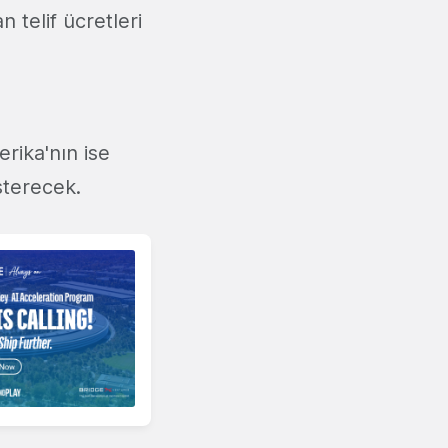
 telif ücretleri
rika'nın ise
sterecek.