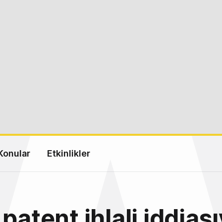
Konular
Etkinlikler
patent ihlali iddiası