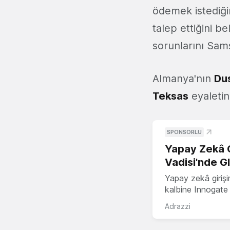
ödemek istediğin
talep ettiğini b
sorunlarını Sams
Almanya'nın
Du
Teksas
eyaletin
SPONSORLU
Yapay Zekâ G
Vadisi'nde G
Yapay zekâ girişi
kalbine Innogate i
Adrazzi