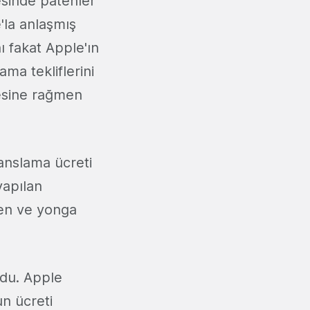
sinde patenler
e'la anlaşmış
ı fakat Apple'ın
ama tekliflerini
sine rağmen
sanslama ücreti
yapılan
ten ve yonga
ndu. Apple
un ücreti