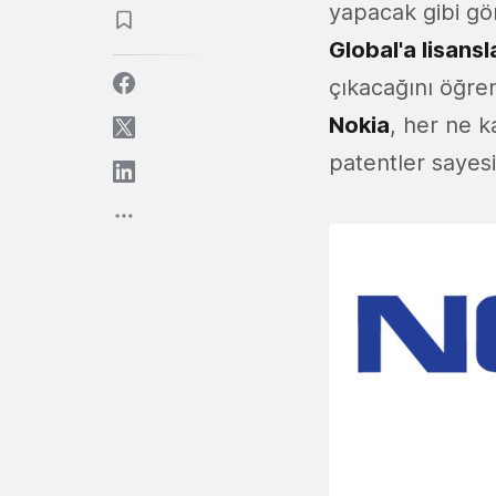
yapacak gibi gö
Global'a lisansl
çıkacağını öğren
Nokia
, her ne k
patentler sayes