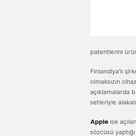
patentlerini ürün
Finlandiya'lı şir
olmaksızın cihaz
açıklamalarda b
setleriyle alakal
Apple
ise açıla
sözcüsü yaptığı 