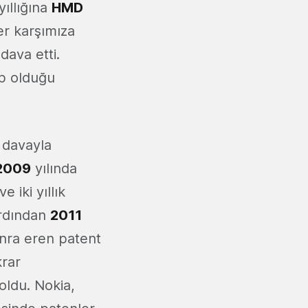
ıllığına
HMD
er karşımıza
dava etti.
ip olduğu
 davayla
2009
yılında
e iki yıllık
ardından
2011
onra eren patent
krar
oldu. Nokia,