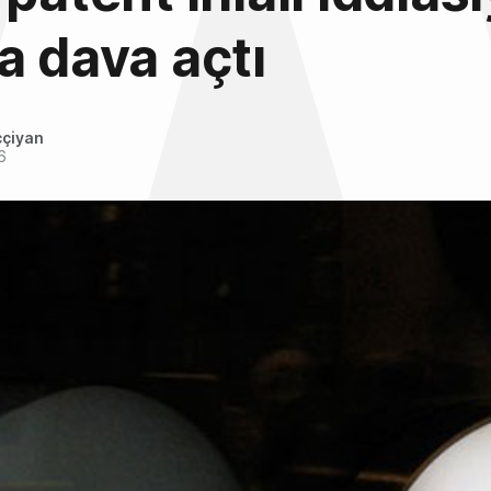
a dava açtı
ççiyan
6