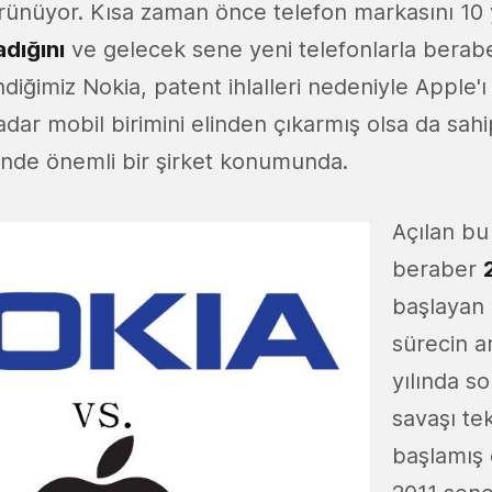
rünüyor. Kısa zaman önce telefon markasını 10 y
adığını
ve gelecek sene yeni telefonlarla berab
diğimiz Nokia, patent ihlalleri nedeniyle Apple'ı 
adar mobil birimini elinden çıkarmış olsa da sah
inde önemli bir şirket konumunda.
Açılan bu
beraber
başlayan v
sürecin 
yılında s
savaşı te
başlamış 