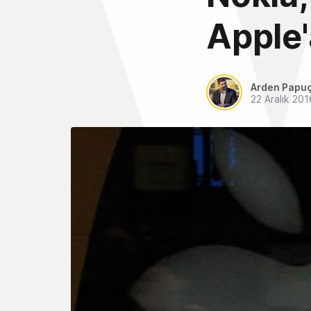
Apple'
Arden Papu
22 Aralık 201