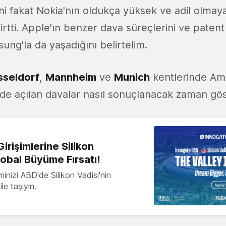
i fakat Nokia'nın oldukça yüksek ve adil olmayan
elirtti. Apple'ın benzer dava süreçlerini ve patent
ung'la da yaşadığını belirtelim.
sseldorf
,
Mannheim
ve
Munich
kentlerinde Ame
de açılan davalar nasıl sonuçlanacak zaman gö
irişimlerine Silikon
lobal Büyüme Fırsatı!
minizi ABD'de Silikon Vadisi'nin
le taşıyın.