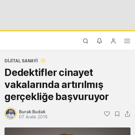
DIJITAL SANAYI
Dedektifler cinayet
vakalarında artırılmış
gerçekliğe başvuruyor
Burak Budak
07 Aralık 2016