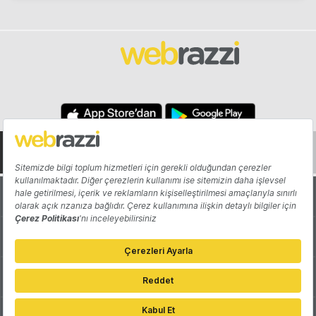
Hakkında
Yazarlar
Katkıda Bulun
Reklam
Girişiminizi Tanıtın
İletişim