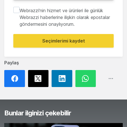
Webrazzi'nin hizmet ve ürünleri ile günlük
Webrazzi haberlerine ilişkin olarak epostalar
göndermesini onaylıyorum.
Seçimlerimi kaydet
Paylaş
Bunlar ilginizi çekebilir