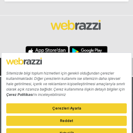
Hakkında
Yazarlar
Katkıda Bulun
Reklam
Girişiminizi Tanıtın
İletişim