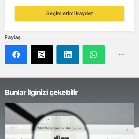
Seçimlerimi kaydet
Paylaş
Bunlar ilginizi çekebilir