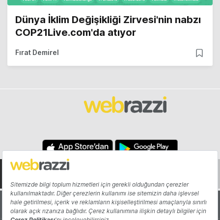
DIJITAL
Türkiye'de okurların yüzde 25'i haberleri
WhatsApp'tan paylaşıyor [Rapor]
Merve Kara
DIJITAL