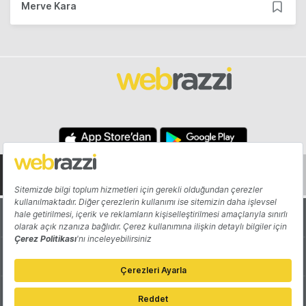
Merve Kara
Hakkında
Yazarlar
Katkıda Bulun
Reklam
Girişiminizi Tanıtın
İletişim