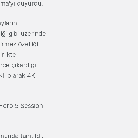
rma'yı duyurdu.
ayların
ği gibi üzerinde
rmez özelliği
rlikte
ce çıkardığı
lı olarak 4K
 Hero 5 Session
nunda tanıtıldı.