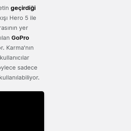
etin
geçirdiği
ışı Hero 5 ile
asının yer
rılan
GoPro
or. Karma'nın
ullanıcılar
böylece sadece
llanılabiliyor.