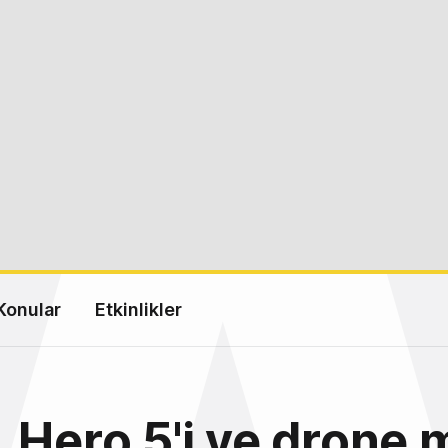
Konular
Etkinlikler
 Hero 5'i ve drone 