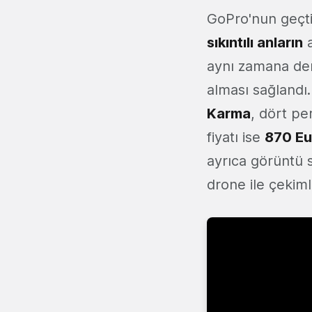
GoPro'nun geçti
sıkıntılı anların
a
aynı zamana den
alması sağlandı
Karma
, dört pe
fiyatı ise
870 Eu
ayrıca görüntü 
drone ile çekiml