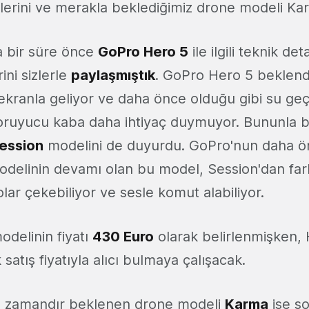
erini ve merakla beklediğimiz drone modeli Ka
a bir süre önce
GoPro Hero 5
ile ilgili teknik det
rini sizlerle
paylaşmıştık
. GoPro Hero 5 beklendi
ekranla geliyor ve daha önce olduğu gibi su geçi
koruyucu kaba daha ihtiyaç duymuyor. Bununla bi
ession
modelini de duyurdu. GoPro'nun daha ön
delinin devamı olan bu model, Session'dan fark
olar çekebiliyor ve sesle komut alabiliyor.
delinin fiyatı
430 Euro
olarak belirlenmişken,
k satış fiyatıyla alıcı bulmaya çalışacak.
 zamandır beklenen drone modeli
Karma
ise so