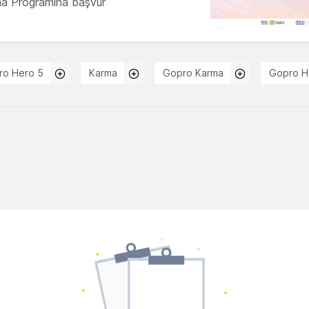
ma Programına başvur
ro Hero 5
Karma
Gopro Karma
Gopro H