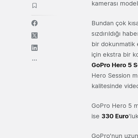
kamerası modell
Bundan çok kıs
sızdırıldığı habe
bir dokunmatik 
için ekstra bir 
GoPro Hero 5 S
Hero Session mo
kalitesinde vide
GoPro Hero 5 mo
ise
330 Euro
'lu
GoPro'nun uzun