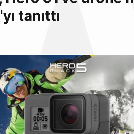
yı tanıttı
6