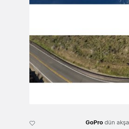
GoPro
dün akşa