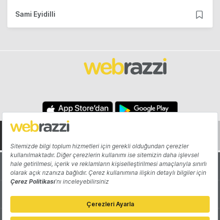
Sami Eyidilli
Hakkında
Yazarlar
Katkıda Bulun
Reklam