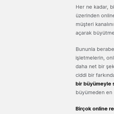
Her ne kadar, bi
üzerinden online
müşteri kanalını
açarak büyütmey
Bununla beraber,
işletmelerin, on
daha net bir şe
ciddi bir farkınd
bir büyümeyle 
büyümeden en b
Birçok online re