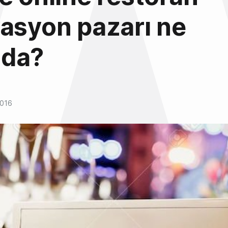
asyon pazarı ne
da?
2016