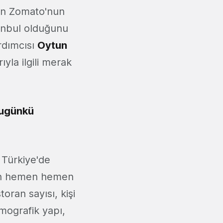
lan Zomato'nun
tanbul olduğunu
rdımcısı
Oytun
yla ilgili merak
bugünkü
Türkiye'de
nun hemen hemen
oran sayısı, kişi
mografik yapı,