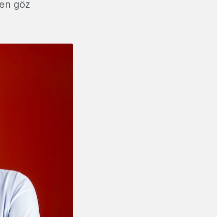
ten göz