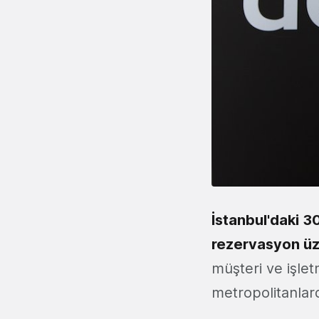
İstanbul'daki 3
rezervasyon üze
müşteri ve işle
metropolitanlard