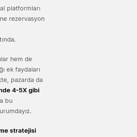
al platformları
line rezervasyon
tında.
cılar hem de
ğı ek faydaları
kte, pazarda da
inde 4-5X gibi
a bu
durumdayız.
me stratejisi