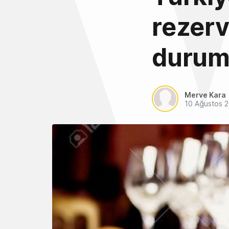
rezerv
durum
Merve Kara
10 Ağustos 