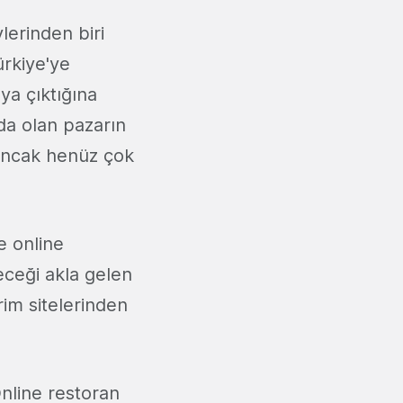
lerinden biri
ürkiye'ye
ya çıktığına
da olan pazarın
 ancak henüz çok
e online
ceği akla gelen
rim sitelerinden
nline restoran