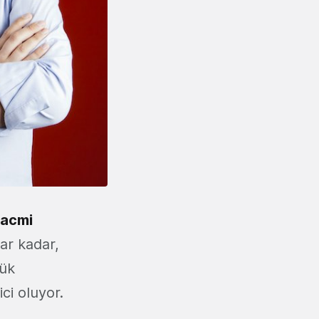
hacmi
ar kadar,
yük
ci oluyor.