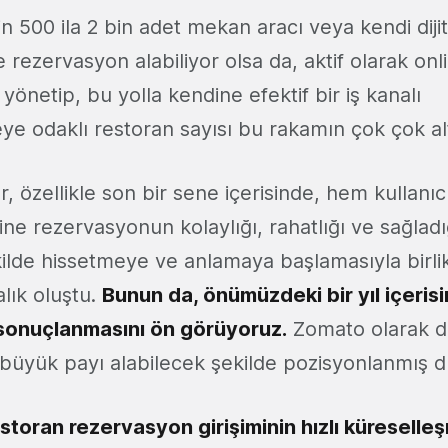
n 500 ila 2 bin adet mekan aracı veya kendi dijit
 rezervasyon alabiliyor olsa da, aktif olarak on
 yönetip, bu yolla kendine efektif bir iş kanalı
e odaklı restoran sayısı bu rakamın çok çok al
 özellikle son bir sene içerisinde, hem kullanı
line rezervasyonun kolaylığı, rahatlığı ve sağladı
kilde hissetmeye ve anlamaya başlamasıyla birli
alık oluştu.
Bunun da, önümüzdeki bir yıl içeris
sonuçlanmasını ön görüyoruz.
Zomato olarak d
üyük payı alabilecek şekilde pozisyonlanmış 
storan rezervasyon girişiminin hızlı küreselleş