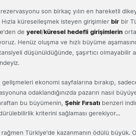
rezervasyonu son birkaç yılın en hareketli dikey
 Hızla küreselleşmek isteyen girişimler
bir
bir T
iye'den de
yerel
/
küresel
hedefli
girişimlerin
orta
uyoruz. Henüz oluşma ve hızlı büyüme aşamasın
otansiyeli düşünüldüğünde, şaşırtıcı olmayabilir
ndeyiz.
elişmeleri ekonomi sayfalarına bırakıp, sadec
asyonuna odaklandığınızda pazarın nasıl büyüye
 taraftan bu büyümenin,
Şehir Fırsatı
benzeri indi
dürülebilirlik kriterini sağlaması gerekiyor...
 rağmen Türkiye'de kazanmanın ödülü büyük. O