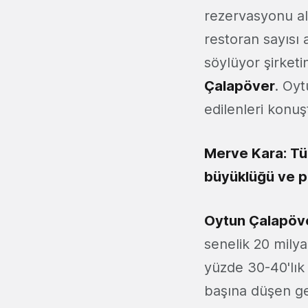
rezervasyonu al
restoran sayısı 
söylüyor şirke
Çalapöver
. Oyt
edilenleri konuş
Merve Kara: Tü
büyüklüğü ve p
Oytun Çalapöv
senelik 20 mil
yüzde 30-40'lık 
başına düşen ge