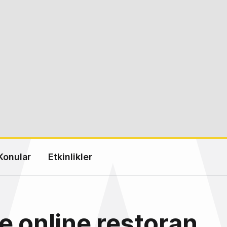
Konular
Etkinlikler
e online restoran