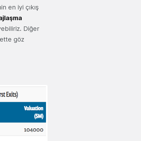
n en iyi çıkış
ajlaşma
biliriz. Diğer
ette göz