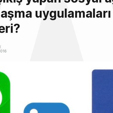
laşma uygulamaları
eri?
l
2016