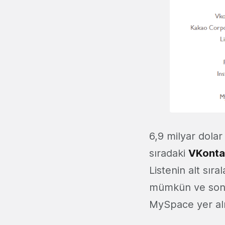
6,9 milyar dolar
sıradaki
VKonta
Listenin alt sıra
mümkün ve son s
MySpace yer alı