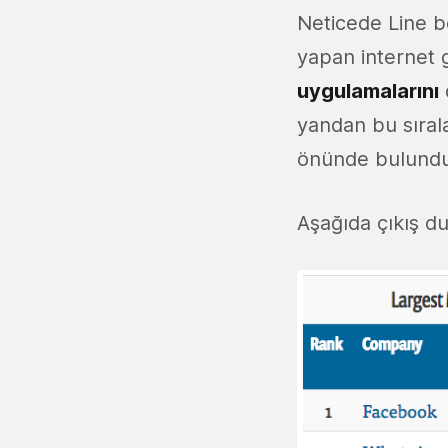
Neticede Line be
yapan internet g
uygulamalarını
yandan bu sıral
önünde bulund
Aşağıda çıkış dur