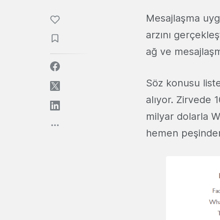
Mesajlaşma uyg
arzını gerçekleş
ağ ve mesajlaşm
Söz konusu list
alıyor. Zirvede
milyar dolarla W
hemen peşinden 