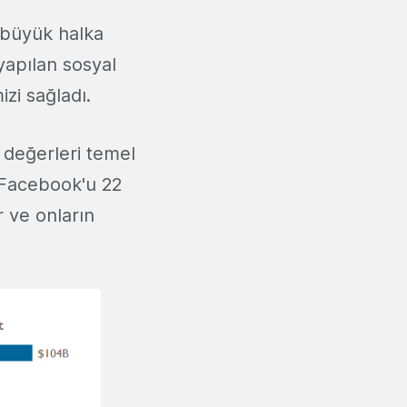
 büyük halka
yapılan sosyal
zi sağladı.
 değerleri temel
. Facebook'u 22
r ve onların