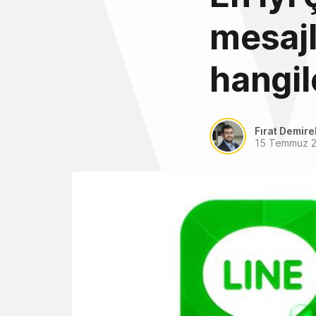
mesaj
hangil
Fırat Demire
15 Temmuz 