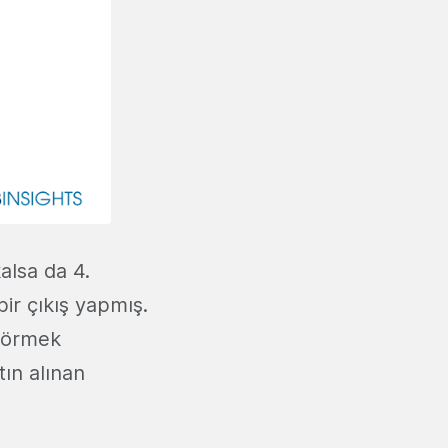
alsa da 4.
bir çıkış yapmış.
 görmek
ın alınan