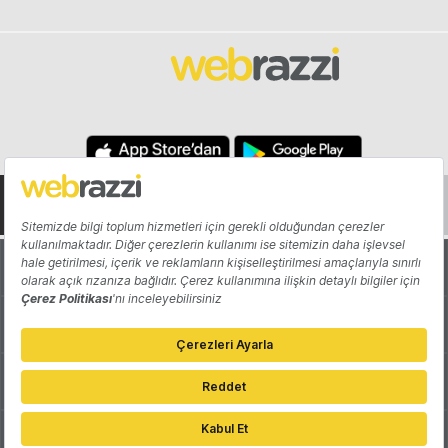
Hakkında
Yazarlar
Katkıda Bulun
Reklam
Girişiminizi Tanıtın
İletişim
Çerez Tercihleri
Gizlilik Politikası