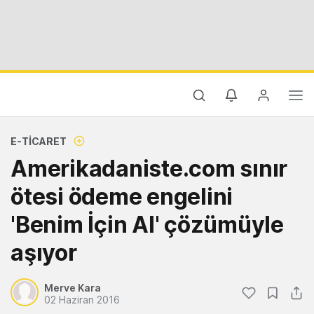
E-TICARET
Amerikadaniste.com sınır
ötesi ödeme engelini
'Benim İçin Al' çözümüyle
aşıyor
Merve Kara
02 Haziran 2016