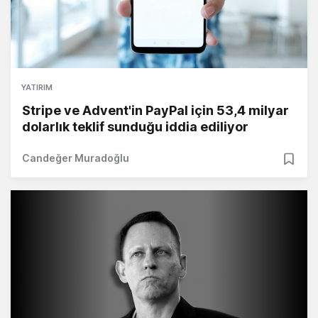
YATIRIM
Stripe ve Advent'in PayPal için 53,4 milyar
dolarlık teklif sunduğu iddia ediliyor
Candeğer Muradoğlu