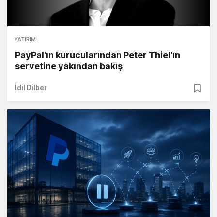
YATIRIM
PayPal'ın kurucularından Peter Thiel'ın
servetine yakından bakış
İdil Dilber