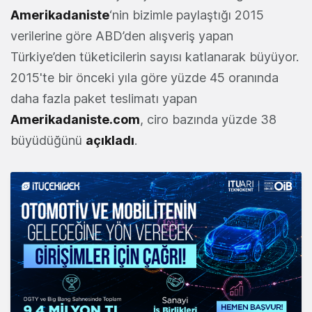
Amerikadaniste
‘nin bizimle paylaştığı 2015
verilerine göre ABD’den alışveriş yapan
Türkiye’den tüketicilerin sayısı katlanarak büyüyor.
2015'te bir önceki yıla göre yüzde 45 oranında
daha fazla paket teslimatı yapan
Amerikadaniste.com
, ciro bazında yüzde 38
büyüdüğünü
açıkladı
.