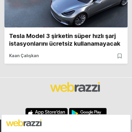
Tesla Model 3 şirketin süper hızlı şarj
istasyonlarını ücretsiz kullanamayacak
Kaan Çalışkan