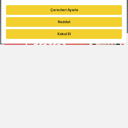
Sıradaki haber
Alibaba'nın biletleme platformu
Taobao Movie'ye 260 milyon dolar
yatırım geldi
Fırat Demirel