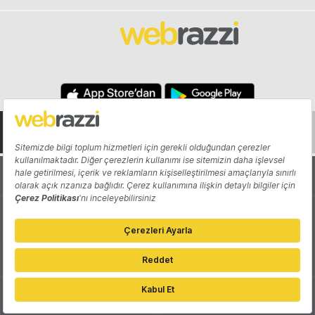
Hakkında
Yazarlar
Katkıda Bulun
Reklam
Girişiminizi Tanıtın
İletişim
Çerez Tercihleri
Gizlilik Politikası