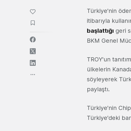
Türkiye'nin öd
itibarıyla kullan
başlattığı
geri s
BKM Genel Mü
TROY'un tanıtım
ülkelerin Kanad
söyleyerek Türk
paylaştı.
Türkiye'nin Ch
Türkiye'deki ban