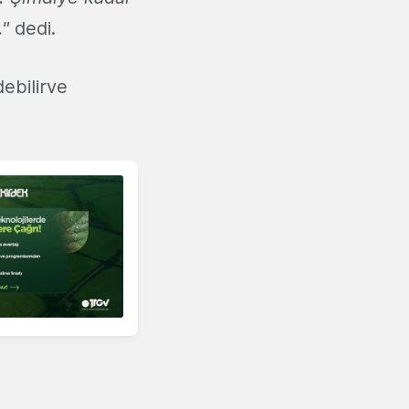
."
dedi.
debilirve