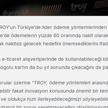
OY'un Türkiye'de lider ödeme yöntemlerinden b
iye'de ödemelerin yüzde 60 oranında nakit olarak
ak nakitsiz gelecek hedefini önemsediklerini ifade
ticaret alışverişlerinde de kullanılabileceği bilgi
ogolu kartın da bu yıl sonunda çıkacağını da pay
orular üzerine
"TROY, ödeme yöntemleri arasında
nebilir fakat inovasyon konusunda önemli bir tem
ve oldukça hızlı ilerleyebileceğimizi söyleyebilir
rhangi bir sorun yaşatmayacağını düşünüyorum