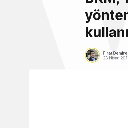
yöntem
kullan
Fırat Demire
28 Nisan 201