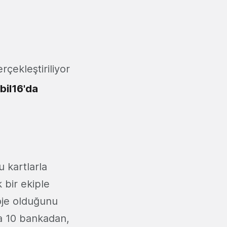
rçekleştiriliyor
bil16'da
 kartlarla
bir ekiple
roje olduğunu
da 10 bankadan,