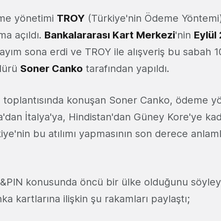
eme yönetimi
TROY
(Türkiye'nin Ödeme Yöntemi
ıma açıldı.
Bankalararası Kart Merkezi
'nin
Eylül
ayım sona erdi ve TROY ile alışveriş bu sabah 10
dürü
Soner Canko
tarafından yapıldı.
 toplantısında konuşan Soner Canko, ödeme yön
a'dan İtalya'ya, Hindistan'dan Güney Kore'ye kad
iye'nin bu atılımı yapmasının son derece anlam
ip&PIN konusunda öncü bir ülke olduğunu söyle
ka kartlarına ilişkin şu rakamları paylaştı;