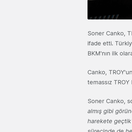
Soner Canko, TR
ifade etti. Türk
BKM'nın ilk olar
Canko, TROY'un e-
temassız TROY l
Soner Canko, s
almış gibi görü
harekete geçtik 
sürecinde de he