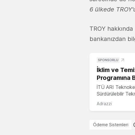
6 ülkede TROY'u 
TROY hakkında de
bankanızdan bilgi
SPONSORLU
İklim ve Temi
Programına 
İTÜ ARI Teknoke
Sürdürülebilir Te
Adrazzi
Ödeme Sistemleri