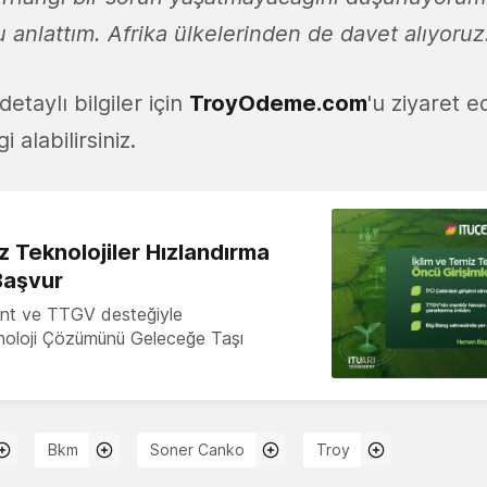
anlattım. Afrika ülkelerinden de davet alıyoruz
taylı bilgiler için
TroyOdeme.com
'u ziyaret e
 alabilirsiniz.
z Teknolojiler Hızlandırma
Başvur
nt ve TTGV desteğiyle
knoloji Çözümünü Geleceğe Taşı
Bkm
Soner Canko
Troy