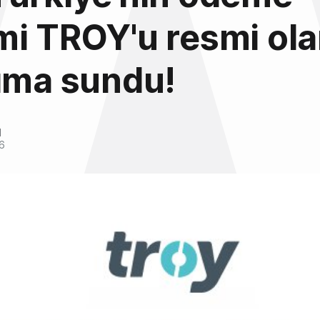
i TROY'u resmi ola
ıma sundu!
l
6