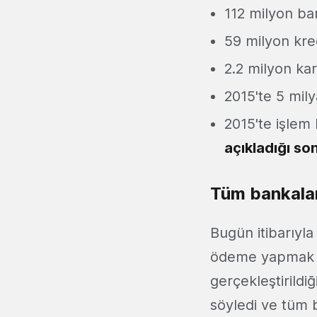
112 milyon ba
59 milyon kred
2.2 milyon kar
2015'te 5 mily
2015'te işlem
açıkladığı so
Tüm bankalar
Bugün itibarıyl
ödeme yapmak m
gerçekleştirildi
söyledi ve tüm b