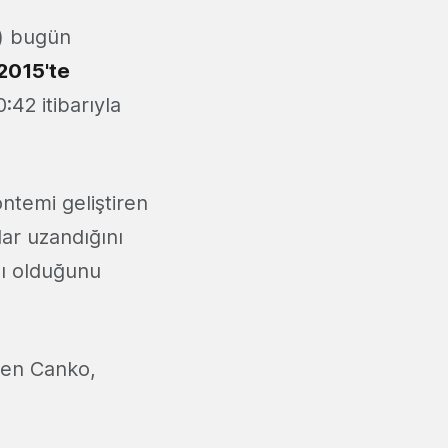
) bugün
 2015'te
:42 itibarıyla
temi geliştiren
ar uzandığını
lı olduğunu
yen Canko,