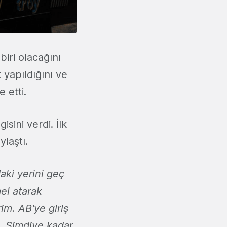
iri olacağını
 yapıldığını ve
 etti.
sini verdi. İlk
laştı.
ki yerini geç
el atarak
im. AB'ye giriş
. Şimdiye kadar