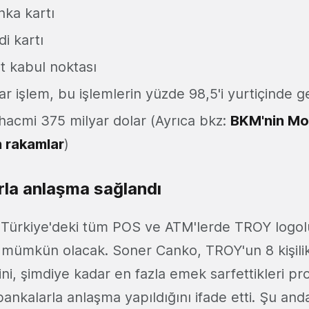
nka kartı
i kartı
t kabul noktası
ar işlem, bu işlemlerin yüzde 98,5'i yurtiçinde ge
 hacmi 375 milyar dolar (Ayrıca bkz:
BKM'nin Mo
n rakamlar
)
la anlaşma sağlandı
a Türkiye'deki tüm POS ve ATM'lerde TROY logolu
ümkün olacak. Soner Canko, TROY'un 8 kişilik 
ğini, şimdiye kadar en fazla emek sarfettikleri p
ankalarla anlaşma yapıldığını ifade etti. Şu an