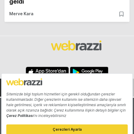
geldi
Merve Kara
Hakkında
Yazarlar
Katkıda Bulun
Reklam